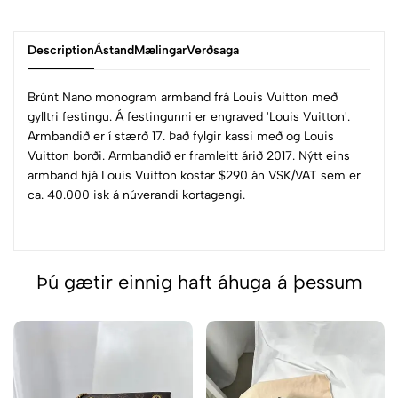
Description
Ástand
Mælingar
Verðsaga
Brúnt Nano monogram armband frá Louis Vuitton með
gylltri festingu. Á festingunni er engraved 'Louis Vuitton'.
Armbandið er í stærð 17. Það fylgir kassi með og Louis
Vuitton borði. Armbandið er framleitt árið 2017. Nýtt eins
armband hjá Louis Vuitton kostar $290 án VSK/VAT sem er
ca. 40.000 isk á núverandi kortagengi.
Þú gætir einnig haft áhuga á þessum