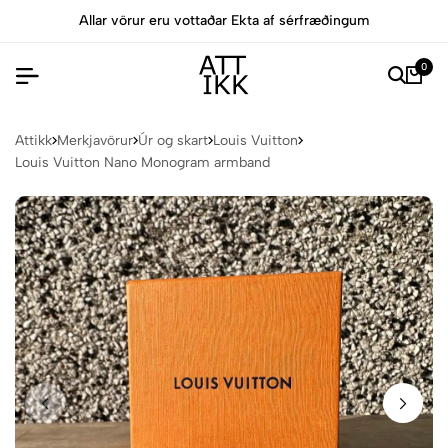
Allar vörur eru vottaðar Ekta af sérfræðingum
0
Attikk
Merkjavörur
Úr og skart
Louis Vuitton
Louis Vuitton Nano Monogram armband