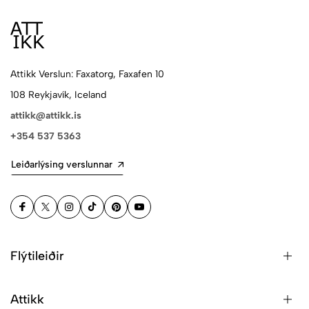
Attikk Verslun: Faxatorg, Faxafen 10
108 Reykjavík, Iceland
attikk@attikk.is
+354 537 5363
Leiðarlýsing verslunnar
Flýtileiðir
Attikk