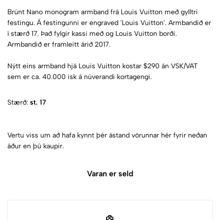
Brúnt Nano monogram armband frá Louis Vuitton með gylltri
festingu. Á festingunni er engraved 'Louis Vuitton'. Armbandið er
í stærð 17. Það fylgir kassi með og Louis Vuitton borði.
Armbandið er framleitt árið 2017.
Nýtt eins armband hjá Louis Vuitton kostar $290 án VSK/VAT
sem er ca. 40.000 isk á núverandi kortagengi.
Stærð:
st. 17
Vertu viss um að hafa kynnt þér ástand vörunnar hér fyrir neðan
áður en þú kaupir.
Varan er seld