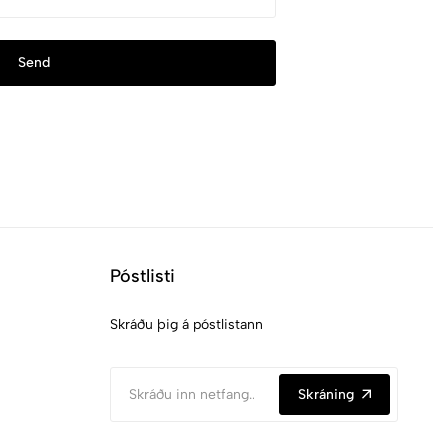
Send
Póstlisti
Skráðu þig á póstlistann
Skráning