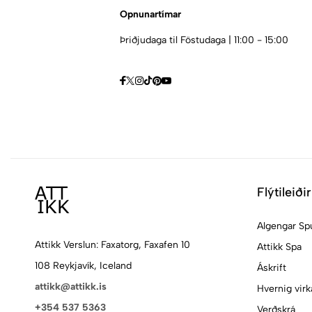
Opnunartímar
Þriðjudaga til Föstudaga | 11:00 - 15:00
Flýtileiðir
Algengar Sp
Attikk Verslun: Faxatorg, Faxafen 10
Attikk Spa
108 Reykjavík, Iceland
Áskrift
attikk@attikk.is
Hvernig virk
+354 537 5363
Verðskrá