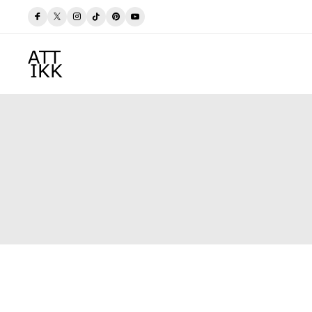
gum
Verslaðu merkjavöru á afslætti
Versla Núna