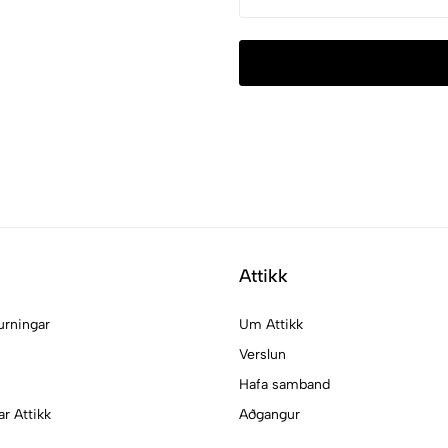
Attikk
urningar
Um Attikk
Verslun
Hafa samband
ar Attikk
Aðgangur