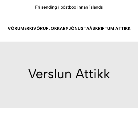
Frí sending í póstbox innan Íslands
VÖRUMERKI
VÖRUFLOKKAR
ÞJÓNUSTA
ÁSKRIFT
UM ATTIKK
Verslun Attikk