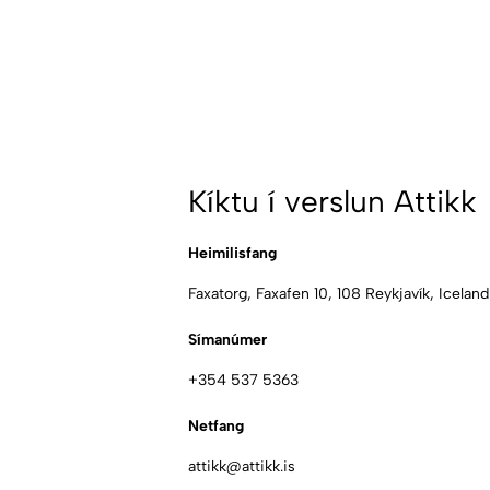
Kíktu í verslun Attikk
Heimilisfang
Faxatorg, Faxafen 10, 108 Reykjavík, Iceland
Símanúmer
+354 537 5363
Netfang
attikk@attikk.is