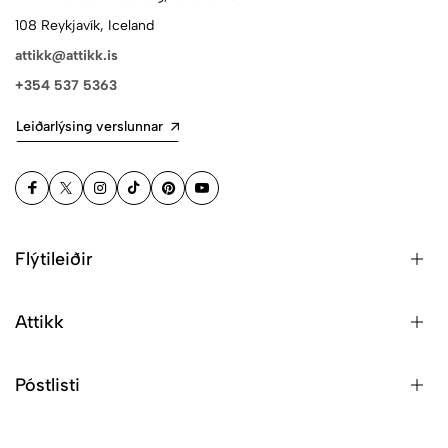
108 Reykjavík, Iceland
attikk@attikk.is
+354 537 5363
Leiðarlýsing verslunnar
Flýtileiðir
Attikk
Póstlisti