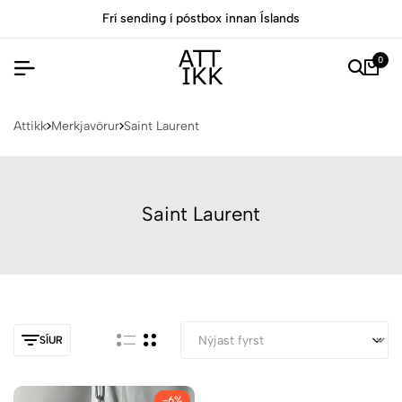
Frí sending í póstbox innan Íslands
0
Attikk
Merkjavörur
Saint Laurent
Saint Laurent
SÍUR
-6%