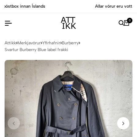
Allar vörur eru vottaðar Ekta af sérfræðingum
0
Attikk
Merkjavörur
Yfirhafnir
Burberry
Svartur Burberry Blue label frakki