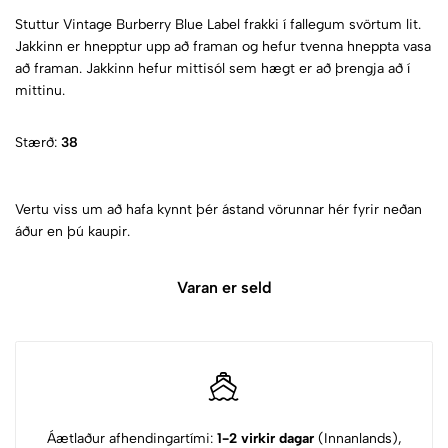
Stuttur Vintage Burberry Blue Label frakki í fallegum svörtum lit.
Jakkinn er hnepptur upp að framan og hefur tvenna hneppta vasa
að framan. Jakkinn hefur mittisól sem hægt er að þrengja að í
mittinu.
Stærð:
38
Vertu viss um að hafa kynnt þér ástand vörunnar hér fyrir neðan
áður en þú kaupir.
Varan er seld
Áætlaður afhendingartími:
1-2 virkir dagar
(Innanlands),