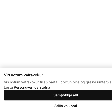
Við notum vafrakökur
Við notum vafrakökur til að bæta upplifun þína og greina umferð á 
Lestu
Persónuverndarstefna
Samþykkja allt
0
Stilla valkosti
Setja í körfu
Verslun
Leita
Aðgangur
Óskalisti