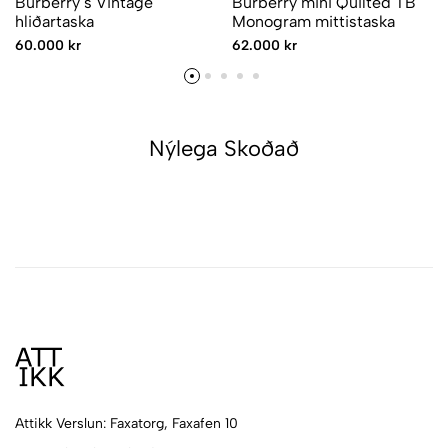
Burberry´s Vintage
Burberry mini Quilted TB
hliðartaska
Monogram mittistaska
60.000 kr
62.000 kr
Nýlega Skoðað
Attikk Verslun: Faxatorg, Faxafen 10