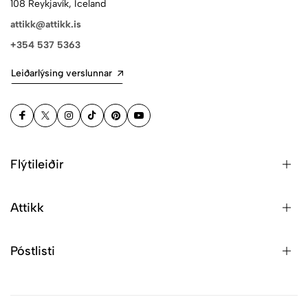
108 Reykjavík, Iceland
attikk@attikk.is
+354 537 5363
Leiðarlýsing verslunnar
Flýtileiðir
Attikk
Póstlisti