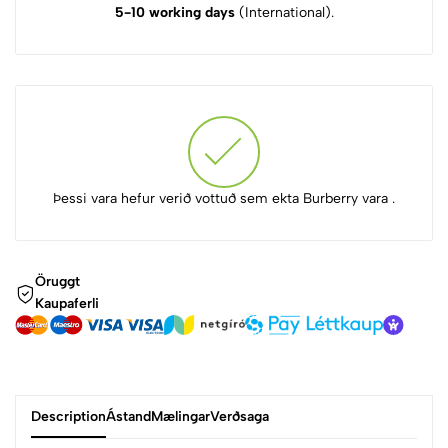
5-10 working days
(International).
Þessi vara hefur verið vottuð sem ekta Burberry vara .
Öruggt
Kaupaferli
Description
Ástand
Mælingar
Verðsaga