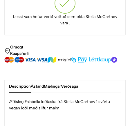
Þessi vara hefur verið vottuð sem ekta Stella McCartney
vara .
Öruggt
Kaupaferli
Description
Ástand
Mælingar
Verðsaga
Æðisleg Falabella loðtaska frá Stella McCartney í svörtu
vegan loði með silfur málm.