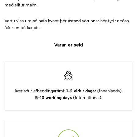
með silfur málm.
Vertu viss um að hafa kynnt þér ástand vörunnar hér fyrir neðan
áður en þú kaupir.
Varan er seld
Áætlaður afhendingartími:
1-2 virkir dagar
(Innanlands),
5-10 working days
(International).