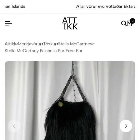
Allar vörur eru vottaðar Ekta af sérfræðingum
0
Attikk
Merkjavörur
Töskur
Stella McCartney
Stella McCartney Falabella Fur Free Fur