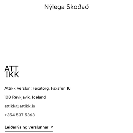
Nýlega Skoðað
Attikk Verslun: Faxatorg, Faxafen 10
108 Reykjavík, Iceland
attikk@attikk.is
+354 537 5363
Leiðarlýsing verslunnar