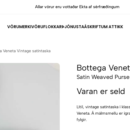
Allar vörur eru vottaðar Ekta af sérfræðingum
VÖRUMERKI
VÖRUFLOKKAR
ÞJÓNUSTA
ÁSKRIFT
UM ATTIKK
a Veneta Vintage satíntaska
Bottega Venet
Satin Weaved Purse
Varan er seld
Lítil, vintage satíntaska í kl
Veneta. Á málmsmellu er ígra
fylgir.