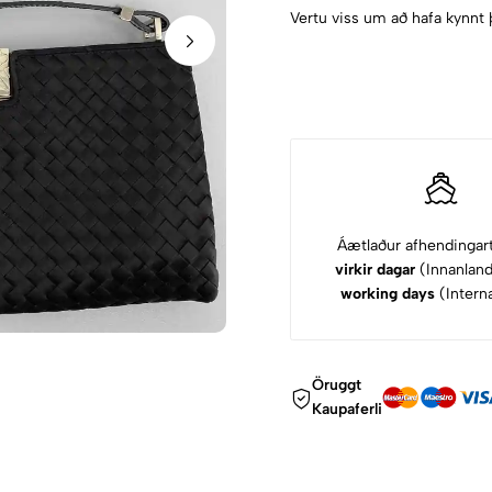
Vertu viss um að hafa kynnt 
Áætlaður afhendingar
virkir dagar
(Innanlan
working days
(Interna
Öruggt
Kaupaferli