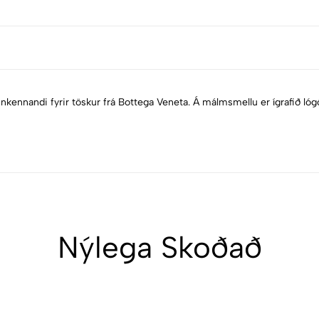
er einkennandi fyrir töskur frá Bottega Veneta. Á málmsmellu er ígrafið 
Nýlega Skoðað