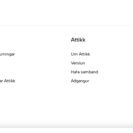
Attikk
urningar
Um Attikk
Verslun
Hafa samband
ar Attikk
Aðgangur