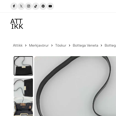
Frí sending í póstbox innan Íslands
Attikk
Merkjavörur
Töskur
Bottega Veneta
Botteg