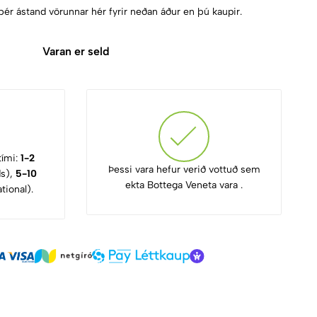
þér ástand vörunnar hér fyrir neðan áður en þú kaupir.
Varan er seld
tími:
1-2
Þessi vara hefur verið vottuð sem
ds),
5-10
ekta Bottega Veneta vara .
tional).