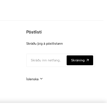
Póstlisti
Skráðu þig á póstlistann
Skráning
Íslenska