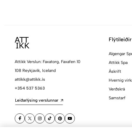
Flýtileiðir
Algengar Sp
Attikk Verslun: Faxatorg, Faxafen 10
Attikk Spa
108 Reykjavík, Iceland
Áskrift
attikk@attikk.is
Hvernig virk
+354 537 5363
Verðskrá
Samstarf
Leiðarlýsing verslunnar