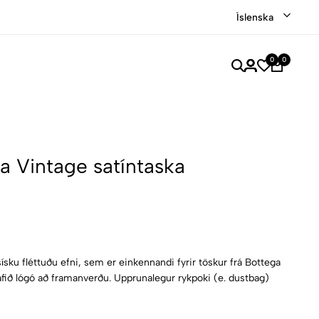
Verslaðu merkjavöru á afslætti
Versla Núna
Íslenska
0
0
a Vintage satíntaska
assísku fléttuðu efni, sem er einkennandi fyrir töskur frá Bottega
fið lógó að framanverðu. Upprunalegur rykpoki (e. dustbag)