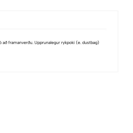
lógó að framanverðu. Upprunalegur rykpoki (e. dustbag)