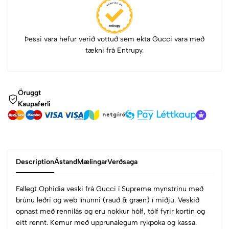
Þessi vara hefur verið vottuð sem ekta Gucci vara með
tækni frá Entrupy.
Öruggt
Kaupaferli
Description
Ástand
Mælingar
Verðsaga
Fallegt Ophidia veski frá Gucci í Supreme mynstrinu með
brúnu leðri og web línunni (rauð & græn) í miðju. Veskið
opnast með rennilás og eru nokkur hólf, tólf fyrir kortin og
eitt rennt. Kemur með upprunalegum rykpoka og kassa.