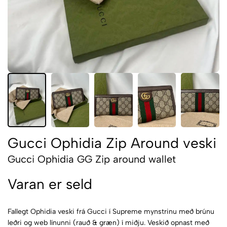
Gucci Ophidia Zip Around veski
Gucci Ophidia GG Zip around wallet
Varan er seld
Fallegt Ophidia veski frá Gucci í Supreme mynstrinu með brúnu
leðri og web línunni (rauð & græn) í miðju. Veskið opnast með