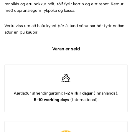
rennilás og eru nokkur hólf, tólf fyrir kortin og eitt rennt. Kemur
með upprunalegum rykpoka og kassa.
Vertu viss um að hafa kynnt þér ástand vörunnar hér fyrir neðan
áður en þú kaupir.
Varan er seld
Áætlaður afhendingartími:
1-2 virkir dagar
(Innanlands),
5-10 working days
(International).