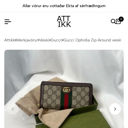
Allar vörur eru vottaðar Ekta af sérfræðingum
0
Attikk
Merkjavörur
Veski
Gucci
Gucci Ophidia Zip Around veski