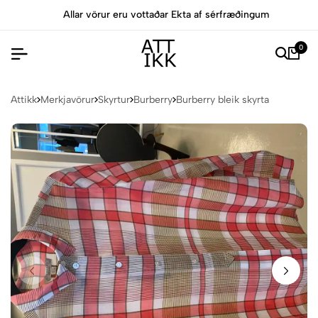
Allar vörur eru vottaðar Ekta af sérfræðingum
0
Attikk
Merkjavörur
Skyrtur
Burberry
Burberry bleik skyrta