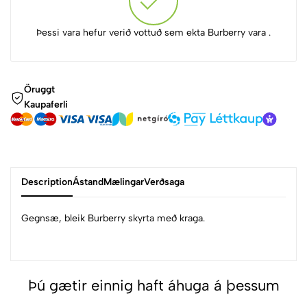
Þessi vara hefur verið vottuð sem ekta Burberry vara .
Öruggt
Kaupaferli
Description
Ástand
Mælingar
Verðsaga
Gegnsæ, bleik Burberry skyrta með kraga.
Þú gætir einnig haft áhuga á þessum