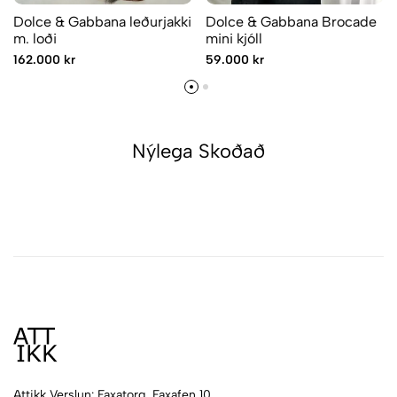
Dolce & Gabbana leðurjakki
Dolce & Gabbana Brocade
m. loði
mini kjóll
162.000 kr
59.000 kr
Nýlega Skoðað
Attikk Verslun: Faxatorg, Faxafen 10