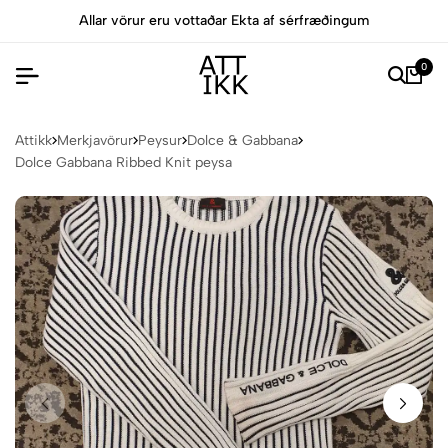
Allar vörur eru vottaðar Ekta af sérfræðingum
0
Attikk
Merkjavörur
Peysur
Dolce & Gabbana
Dolce Gabbana Ribbed Knit peysa