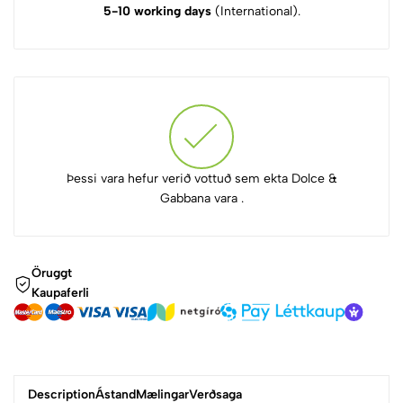
5-10 working days
(International).
Þessi vara hefur verið vottuð sem ekta Dolce &
Gabbana vara .
Öruggt
Kaupaferli
Description
Ástand
Mælingar
Verðsaga