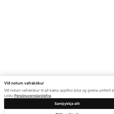
Við notum vafrakökur
Við notum vafrakökur til að bæta upplifun þína og greina umferð á 
Lestu
Persónuverndarstefna
Samþykkja allt
0