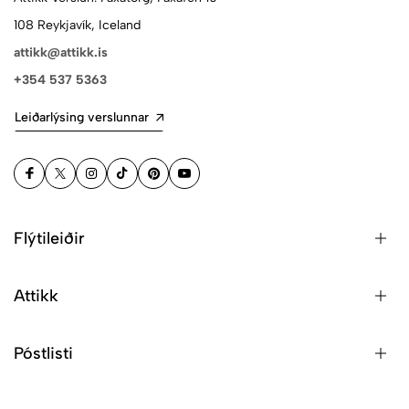
108 Reykjavík, Iceland
attikk@attikk.is
+354 537 5363
Leiðarlýsing verslunnar
Flýtileiðir
Attikk
Póstlisti