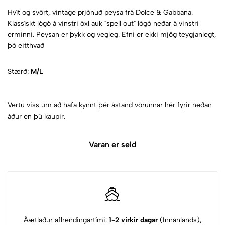
Hvít og svört, vintage prjónuð peysa frá Dolce & Gabbana.
Klassískt lógó á vinstri öxl auk "spell out" lógó neðar á vinstri
erminni. Peysan er þykk og vegleg. Efni er ekki mjög teygjanlegt,
þó eitthvað
Stærð:
M/L
Vertu viss um að hafa kynnt þér ástand vörunnar hér fyrir neðan
áður en þú kaupir.
Varan er seld
Áætlaður afhendingartími:
1-2 virkir dagar
(Innanlands),