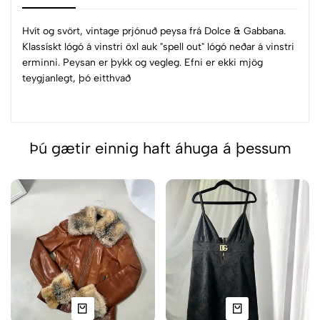
Hvít og svört, vintage prjónuð peysa frá Dolce & Gabbana.
Klassískt lógó á vinstri öxl auk "spell out" lógó neðar á vinstri
erminni. Peysan er þykk og vegleg. Efni er ekki mjög
teygjanlegt, þó eitthvað
Þú gætir einnig haft áhuga á þessum