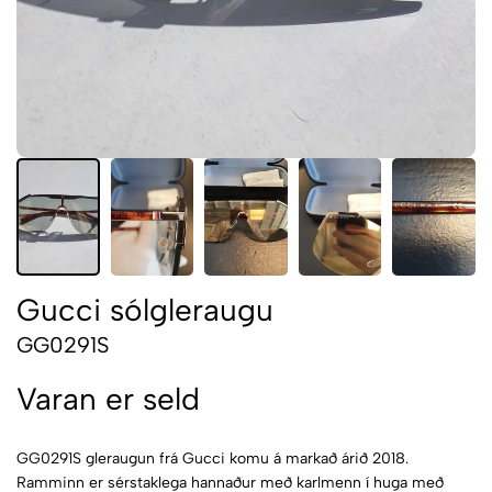
Gucci sólgleraugu
GG0291S
Varan er seld
GG0291S gleraugun frá Gucci komu á markað árið 2018.
Ramminn er sérstaklega hannaður með karlmenn í huga með