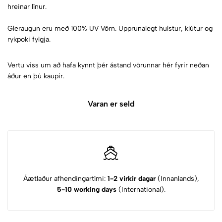
hreinar línur.
Gleraugun eru með 100% UV Vörn. Upprunalegt hulstur, klútur og
rykpoki fylgja.
Vertu viss um að hafa kynnt þér ástand vörunnar hér fyrir neðan
áður en þú kaupir.
Varan er seld
Áætlaður afhendingartími:
1-2 virkir dagar
(Innanlands),
5-10 working days
(International).