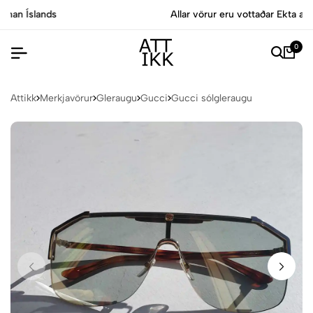
Allar vörur eru vottaðar Ekta af sérfræðingum
0
Attikk
Merkjavörur
Gleraugu
Gucci
Gucci sólgleraugu