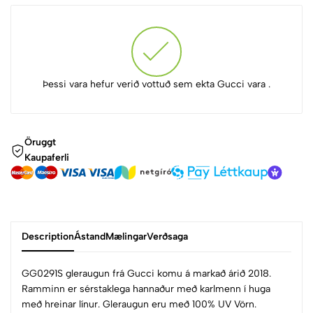
Þessi vara hefur verið vottuð sem ekta Gucci vara .
Öruggt
Kaupaferli
Description
Ástand
Mælingar
Verðsaga
GG0291S gleraugun frá Gucci komu á markað árið 2018.
Ramminn er sérstaklega hannaður með karlmenn í huga
með hreinar línur. Gleraugun eru með 100% UV Vörn.