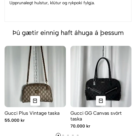
Upprunalegt hulstur, klútur og rykpoki fylgja.
Þú gætir einnig haft áhuga á þessum
Gucci Plus Vintage taska
Gucci GG Canvas svört
taska
55.000 kr
70.000 kr