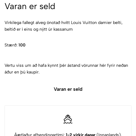
Varan er seld
Virkilega fallegt alveg ónotað hvítt Louis Vuitton damier belti,
beltið er í eins og nýtt úr kassanum
Stærð:
100
Vertu viss um að hafa kynnt þér ástand vörunnar hér fyrir neðan
áður en þú kaupir.
Varan er seld
Áætlaður afhendingartími:
1-2 virkir dagar
(Innanlands),