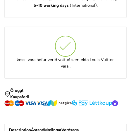
5-10 working days
(International).
Þessi vara hefur verið vottuð sem ekta Louis Vuitton
vara .
Öruggt
Kaupaferli
Description
Ástand
Mælingar
Verðsaga