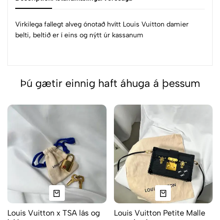
Virkilega fallegt alveg ónotað hvítt Louis Vuitton damier
belti, beltið er í eins og nýtt úr kassanum
Þú gætir einnig haft áhuga á þessum
Louis Vuitton x TSA lás og
Louis Vuitton Petite Malle