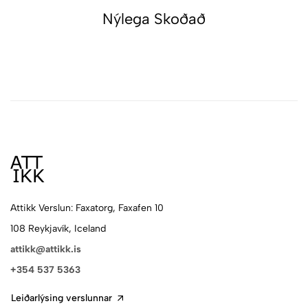
Nýlega Skoðað
Attikk Verslun: Faxatorg, Faxafen 10
108 Reykjavík, Iceland
attikk@attikk.is
+354 537 5363
Leiðarlýsing verslunnar