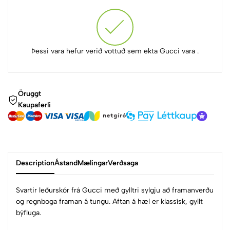
Þessi vara hefur verið vottuð sem ekta Gucci vara .
Öruggt
Kaupaferli
Description
Ástand
Mælingar
Verðsaga
Svartir leðurskór frá Gucci með gylltri sylgju að framanverðu
og regnboga framan á tungu. Aftan á hæl er klassísk, gyllt
býfluga.