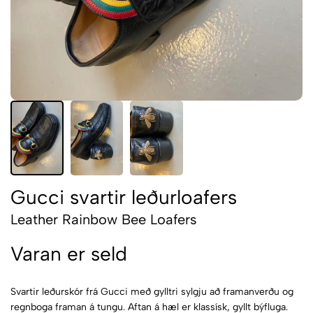
Gucci svartir leðurloafers
Leather Rainbow Bee Loafers
Varan er seld
Svartir leðurskór frá Gucci með gylltri sylgju að framanverðu og
regnboga framan á tungu. Aftan á hæl er klassísk, gyllt býfluga.