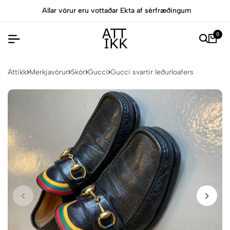
Allar vörur eru vottaðar Ekta af sérfræðingum
0
Attikk
Merkjavörur
Skór
Gucci
Gucci svartir leðurloafers