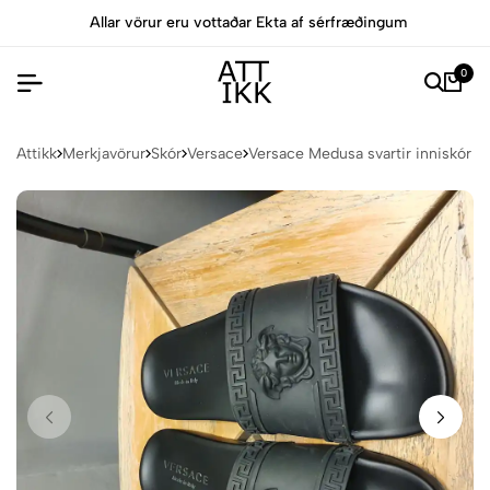
Allar vörur eru vottaðar Ekta af sérfræðingum
0
Attikk
Merkjavörur
Skór
Versace
Versace Medusa svartir inniskór