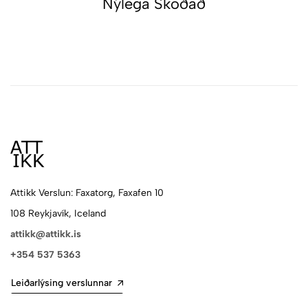
Nýlega Skoðað
Attikk Verslun: Faxatorg, Faxafen 10
108 Reykjavík, Iceland
attikk@attikk.is
+354 537 5363
Leiðarlýsing verslunnar