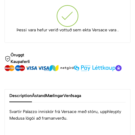
Þessi vara hefur verið vottuð sem ekta Versace vara .
Öruggt
Kaupaferli
Description
Ástand
Mælingar
Verðsaga
Svartir Palazzo inniskór frá Versace með stóru, upphleypty
Medusa lógói að framanverðu.