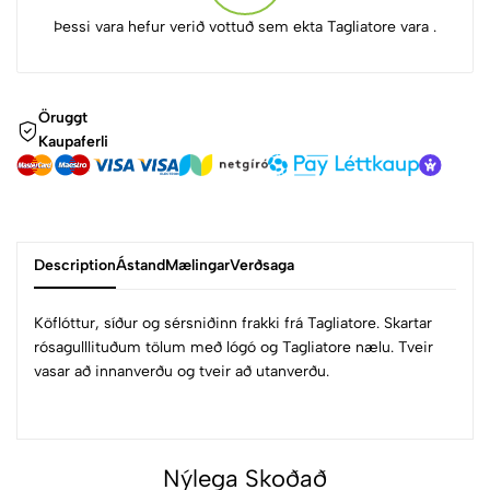
Þessi vara hefur verið vottuð sem ekta Tagliatore vara .
Öruggt
Kaupaferli
Description
Ástand
Mælingar
Verðsaga
Köflóttur, síður og sérsniðinn frakki frá Tagliatore. Skartar
rósagulllituðum tölum með lógó og Tagliatore nælu. Tveir
vasar að innanverðu og tveir að utanverðu.
Nýlega Skoðað