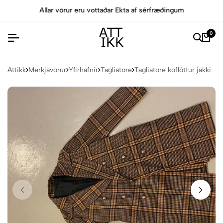
Allar vörur eru vottaðar Ekta af sérfræðingum
0
Attikk
Merkjavörur
Yfirhafnir
Tagliatore
Tagliatore köflóttur jakki