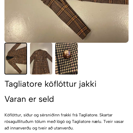
Tagliatore köflóttur jakki
Varan er seld
Köflóttur, síður og sérsniðinn frakki frá Tagliatore. Skartar
rósagulllituðum tölum með lógó og Tagliatore nælu. Tveir vasar
að innanverðu og tveir að utanverðu.