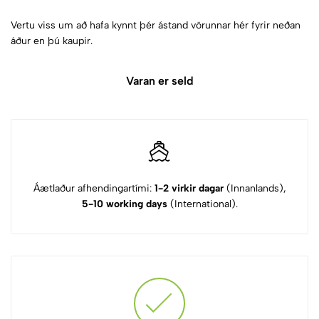
Vertu viss um að hafa kynnt þér ástand vörunnar hér fyrir neðan
áður en þú kaupir.
Varan er seld
Áætlaður afhendingartími:
1-2 virkir dagar
(Innanlands),
5-10 working days
(International).