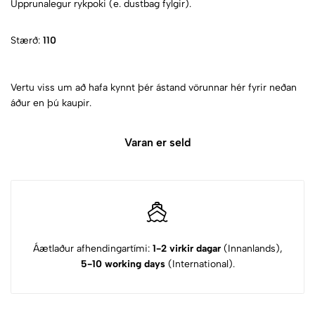
Upprunalegur rykpoki (e. dustbag fylgir).
Stærð:
110
Vertu viss um að hafa kynnt þér ástand vörunnar hér fyrir neðan
áður en þú kaupir.
Varan er seld
Áætlaður afhendingartími:
1-2 virkir dagar
(Innanlands),
5-10 working days
(International).