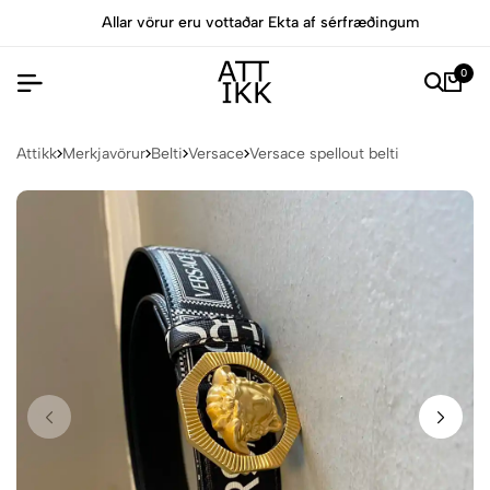
Allar vörur eru vottaðar Ekta af sérfræðingum
0
Attikk
Merkjavörur
Belti
Versace
Versace spellout belti