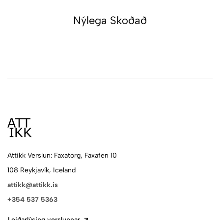
Nýlega Skoðað
Attikk Verslun: Faxatorg, Faxafen 10
108 Reykjavík, Iceland
attikk@attikk.is
+354 537 5363
Leiðarlýsing verslunnar