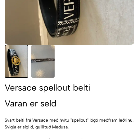
Versace spellout belti
Varan er seld
Svart belti frá Versace með hvítu "spellout" lógó meðfram leðrinu.
Sylgja er sígild, gulllituð Medusa.