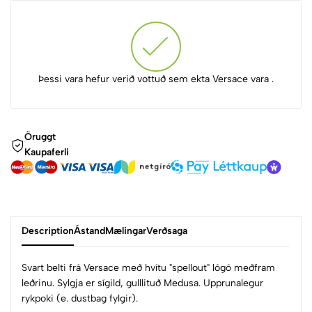
Þessi vara hefur verið vottuð sem ekta Versace vara .
Öruggt
Kaupaferli
Description
Ástand
Mælingar
Verðsaga
Svart belti frá Versace með hvítu "spellout" lógó meðfram
leðrinu. Sylgja er sígild, gulllituð Medusa. Upprunalegur
rykpoki (e. dustbag fylgir).