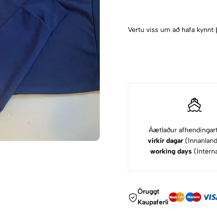
Vertu viss um að hafa kynnt 
Áætlaður afhendingar
virkir dagar
(Innanlan
working days
(Interna
Öruggt
Kaupaferli