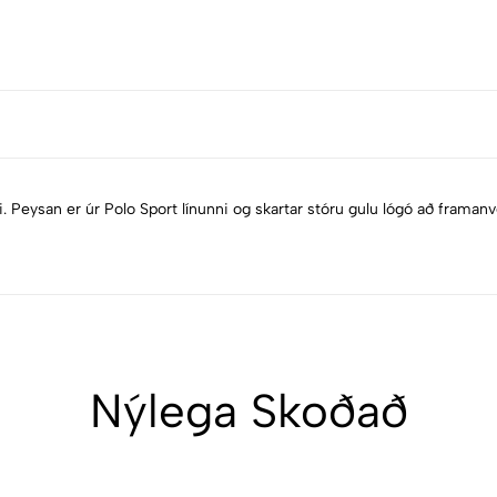
. Peysan er úr Polo Sport línunni og skartar stóru gulu lógó að framanv
Nýlega Skoðað