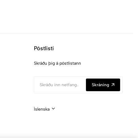
Póstlisti
Skráðu þig á póstlistann
Skráning
Íslenska