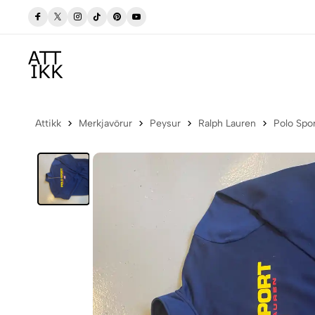
tti
Versla Núna
Frí sending í póstbox innan Ís
Attikk
Merkjavörur
Peysur
Ralph Lauren
Polo Spo