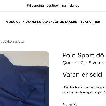
lands
Allar vörur eru vottaðar Ekta af sérfræðin
VÖRUMERKI
VÖRUFLOKKAR
ÞJÓNUSTA
ÁSKRIFT
UM ATTIKK
rt dökkblá peysa
Polo Sport dö
Quarter Zip Sweater
Varan er seld
Dökkblá Ralph Lauren peysa s
og skartar stóru gulu lógó a
Stærð:
XL