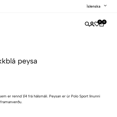
gum
Verslaðu merkjavöru á afslætti
Versla Núna
Íslenska
0
0
kkblá peysa
em er rennd 1/4 frá hálsmáli. Peysan er úr Polo Sport línunni
ð framanverðu.