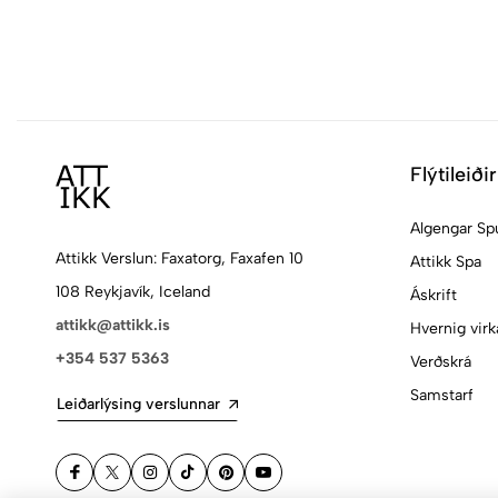
Flýtileiðir
Algengar Sp
Attikk Verslun: Faxatorg, Faxafen 10
Attikk Spa
108 Reykjavík, Iceland
Áskrift
attikk@attikk.is
Hvernig virk
+354 537 5363
Verðskrá
Samstarf
Leiðarlýsing verslunnar