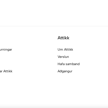
Attikk
urningar
Um Attikk
Verslun
Hafa samband
ar Attikk
Aðgangur