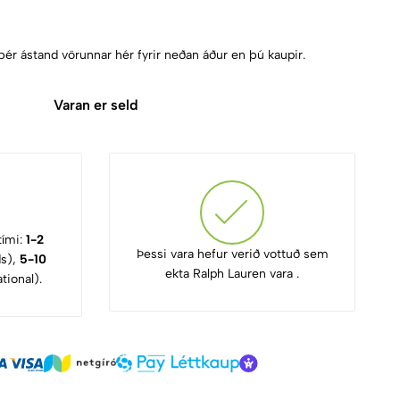
þér ástand vörunnar hér fyrir neðan áður en þú kaupir.
Varan er seld
tími:
1-2
Þessi vara hefur verið vottuð sem
ds),
5-10
ekta Ralph Lauren vara .
tional).