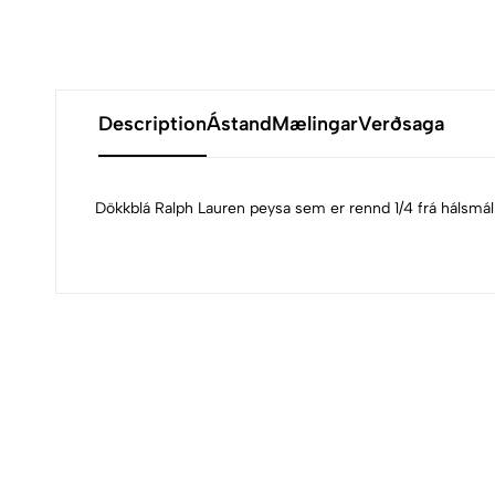
Description
Ástand
Mælingar
Verðsaga
Dökkblá Ralph Lauren peysa sem er rennd 1/4 frá hálsmáli