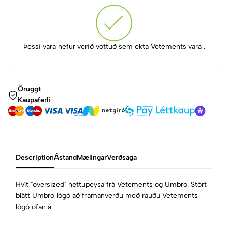
Þessi vara hefur verið vottuð sem ekta Vetements vara .
Öruggt
Kaupaferli
Description
Ástand
Mælingar
Verðsaga
Hvít "oversized" hettupeysa frá Vetements og Umbro. Stórt
blátt Umbro lógó að framanverðu með rauðu Vetements
lógó ofan á.