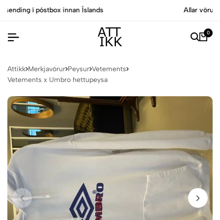
Allar vörur eru vottaðar Ekta af sérfræðingum
0
Attikk
Merkjavörur
Peysur
Vetements
Vetements x Umbro hettupeysa