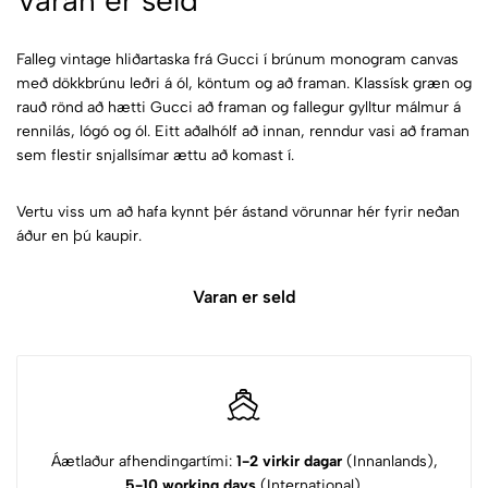
Varan er seld
Falleg vintage hliðartaska frá Gucci í brúnum monogram canvas
með dökkbrúnu leðri á ól, köntum og að framan. Klassísk græn og
rauð rönd að hætti Gucci að framan og fallegur gylltur málmur á
rennilás, lógó og ól. Eitt aðalhólf að innan, renndur vasi að framan
sem flestir snjallsímar ættu að komast í.
Vertu viss um að hafa kynnt þér ástand vörunnar hér fyrir neðan
áður en þú kaupir.
Varan er seld
Áætlaður afhendingartími:
1-2 virkir dagar
(Innanlands),
5-10 working days
(International).