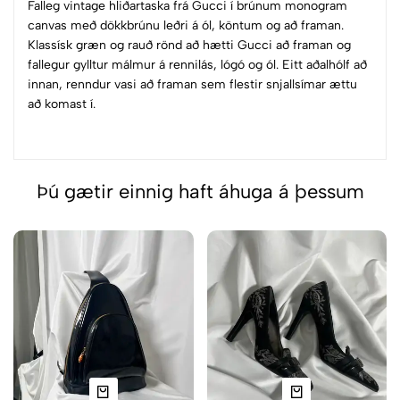
Falleg vintage hliðartaska frá Gucci í brúnum monogram
canvas með dökkbrúnu leðri á ól, köntum og að framan.
Klassísk græn og rauð rönd að hætti Gucci að framan og
fallegur gylltur málmur á rennilás, lógó og ól. Eitt aðalhólf að
innan, renndur vasi að framan sem flestir snjallsímar ættu
að komast í.
Þú gætir einnig haft áhuga á þessum