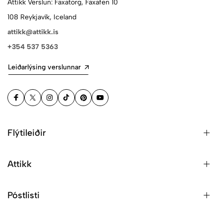
Attikk Verslun: Faxatorg, Faxafen 10
108 Reykjavík, Iceland
attikk@attikk.is
+354 537 5363
Leiðarlýsing verslunnar
Flýtileiðir
Attikk
Póstlisti