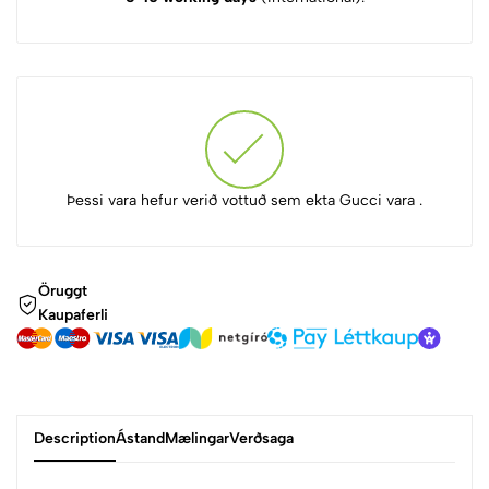
Þessi vara hefur verið vottuð sem ekta Gucci vara .
Öruggt
Kaupaferli
Description
Ástand
Mælingar
Verðsaga