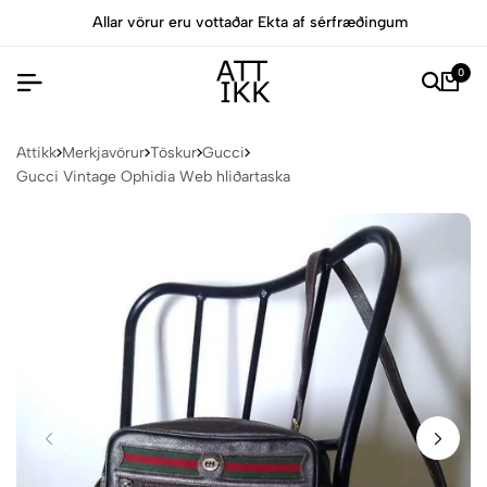
Allar vörur eru vottaðar Ekta af sérfræðingum
0
Attikk
Merkjavörur
Töskur
Gucci
Gucci Vintage Ophidia Web hliðartaska