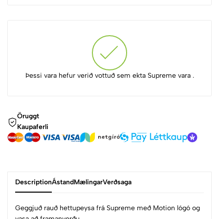
Þessi vara hefur verið vottuð sem ekta Supreme vara .
Öruggt
Kaupaferli
Description
Ástand
Mælingar
Verðsaga
Geggjuð rauð hettupeysa frá Supreme með Motion lógó og
vasa að framanverðu.