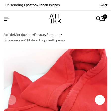
Allar vörur eru vottaðar Ekta af sérfræðingum
0
Attikk
Merkjavörur
Peysur
Supreme
Supreme rauð Motion Logo hettupeysa