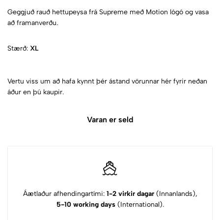
Geggjuð rauð hettupeysa frá Supreme með Motion lógó og vasa
að framanverðu.
Stærð:
XL
Vertu viss um að hafa kynnt þér ástand vörunnar hér fyrir neðan
áður en þú kaupir.
Varan er seld
Áætlaður afhendingartími:
1-2 virkir dagar
(Innanlands),
5-10 working days
(International).