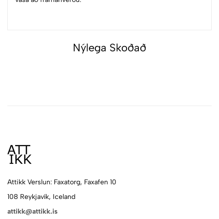
Nýlega Skoðað
Attikk Verslun: Faxatorg, Faxafen 10
108 Reykjavík, Iceland
attikk@attikk.is