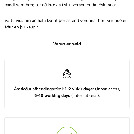
bandi sem hægt er að krækja í sitthvorann enda töskunnar.
Vertu viss um að hafa kynnt þér ástand vörunnar hér fyrir neðan
áður en þú kaupir.
Varan er seld
Áætlaður afhendingartími:
1-2 virkir dagar
(Innanlands),
5-10 working days
(International).