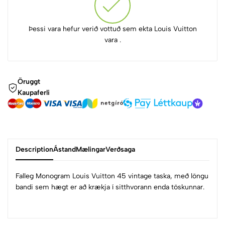
Þessi vara hefur verið vottuð sem ekta Louis Vuitton
vara .
Öruggt
Kaupaferli
Description
Ástand
Mælingar
Verðsaga
Falleg Monogram Louis Vuitton 45 vintage taska, með löngu
bandi sem hægt er að krækja í sitthvorann enda töskunnar.