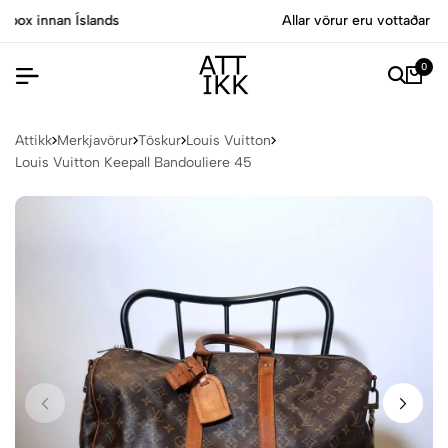
Allar vörur eru vottaðar Ekta af sérfræðingum
0
Attikk
Merkjavörur
Töskur
Louis Vuitton
Louis Vuitton Keepall Bandouliere 45