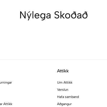
Nýlega Skoðað
Attikk
urningar
Um Attikk
Verslun
Hafa samband
ar Attikk
Aðgangur