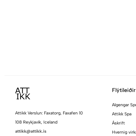
Flýtileiðir
Algengar Sp
Attikk Verslun: Faxatorg, Faxafen 10
Attikk Spa
108 Reykjavík, Iceland
Áskrift
attikk@attikk.is
Hvernig virk