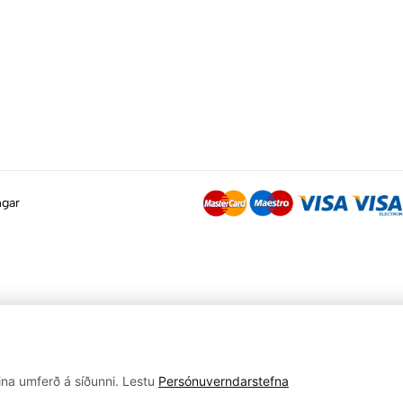
ngar
ina umferð á síðunni. Lestu
Persónuverndarstefna