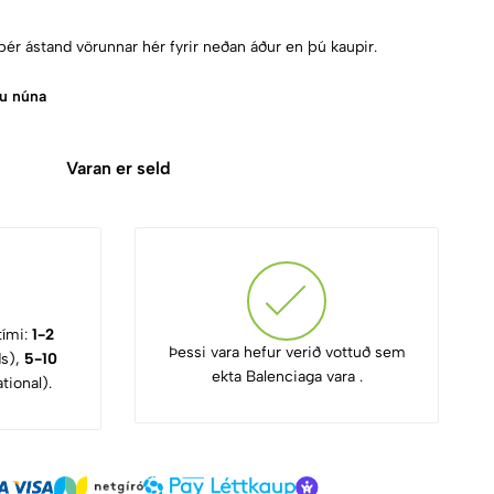
þér ástand vörunnar hér fyrir neðan áður en þú kaupir.
ru núna
Varan er seld
tími:
1-2
Þessi vara hefur verið vottuð sem
ds),
5-10
ekta Balenciaga vara .
tional).