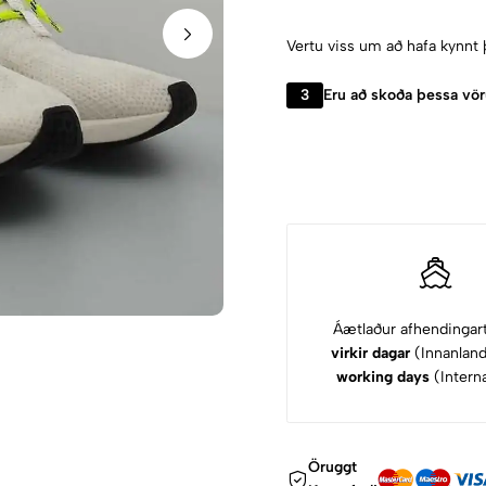
Vertu viss um að hafa kynnt 
3
Eru að skoða þessa vö
Áætlaður afhendingar
virkir dagar
(Innanlan
working days
(Interna
Öruggt