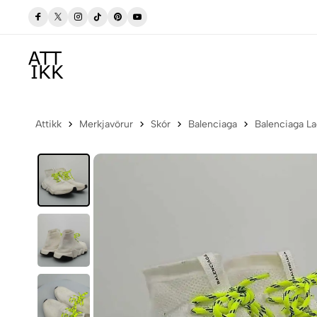
Allar vörur eru vottaðar Ekta af sérfræðingum
Attikk
Merkjavörur
Skór
Balenciaga
Balenciaga La