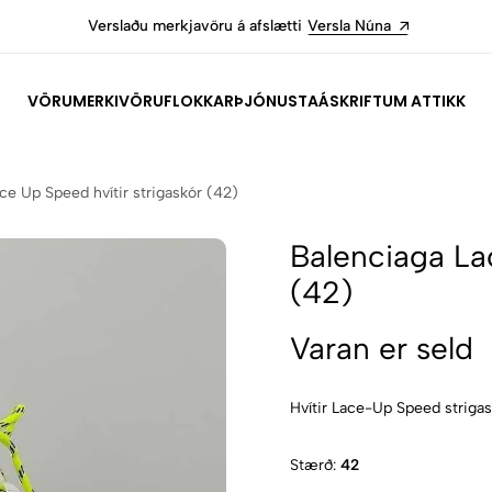
Verslaðu merkjavöru á afslætti
Versla Núna
VÖRUMERKI
VÖRUFLOKKAR
ÞJÓNUSTA
ÁSKRIFT
UM ATTIKK
ce Up Speed hvítir strigaskór (42)
Balenciaga La
(42)
Varan er seld
Hvítir Lace-Up Speed striga
Stærð:
42