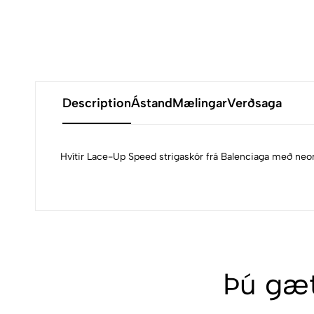
Description
Ástand
Mælingar
Verðsaga
Hvítir Lace-Up Speed strigaskór frá Balenciaga með ne
Þú gæt