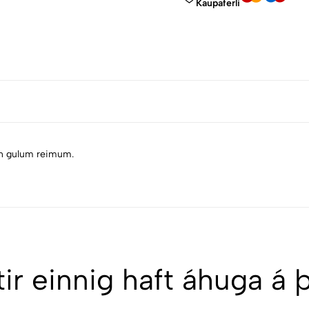
Kaupaferli
on gulum reimum.
ir einnig haft áhuga á