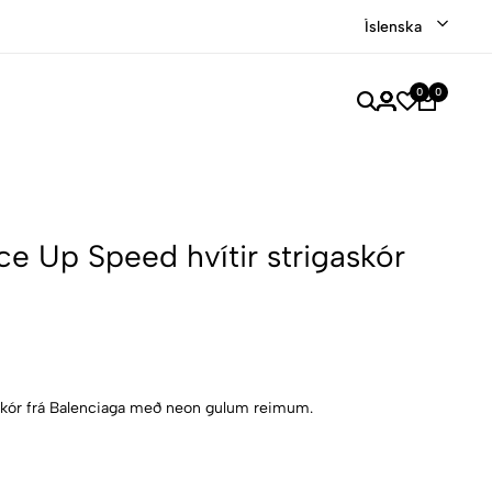
Íslenska
0
0
ce Up Speed hvítir strigaskór
skór frá Balenciaga með neon gulum reimum.