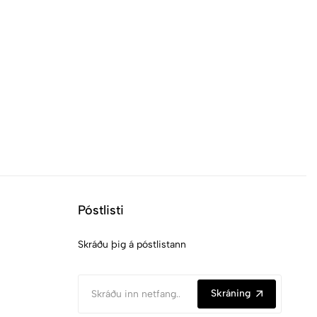
Póstlisti
Skráðu þig á póstlistann
Skráning