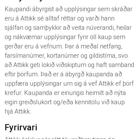
Kaupandi ábyrgist að upplýsingar sem skráðar
eru á Attikk sé alltaf réttar og varði hann
sjálfan og samþykkir að veita núverandi, heilar
og nákvæmar upplýsingar fyrir öll kaup sem
gerðar eru á vefnum. Þar á meðal netfang,
farsímanúmer, kortanúmer og gildistíma, svo
að Attikk geti lokið viðskiptum og haft samband
eftir þörfum. Það er á ábyrgð kaupanda að
uppfæra upplýsingar um sig á vef Attikk ef þörf
krefur. Kaupanda er einungis heimilt að nýta
eigin greiðslukort og/eða kennitölu við kaup
hjá Attikk.
Fyrirvari