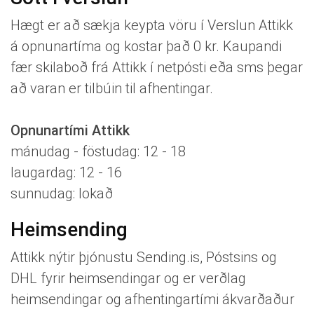
Hægt er að sækja keypta vöru í Verslun Attikk
á opnunartíma og kostar það 0 kr. Kaupandi
fær skilaboð frá Attikk í netpósti eða sms þegar
að varan er tilbúin til afhentingar.
Opnunartími Attikk
mánudag - föstudag: 12 - 18
laugardag: 12 - 16
sunnudag: lokað
Heimsending
Attikk nýtir þjónustu Sending.is, Póstsins og
DHL fyrir heimsendingar og er verðlag
heimsendingar og afhentingartími ákvarðaður