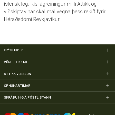
íslensk lög. Rísi ágreiningur milli Attikk og
viðskiptavinar skal mál vegna þess rekið fyrir
Héraðsdómi Reykjavíkur.
FLÝTILEIÐIR
VÖRUFLOKKAR
ATTIKK VERSLUN
OPNUNARTÍMAR
SKRÁÐU ÞIG Á PÓSTLISTANN