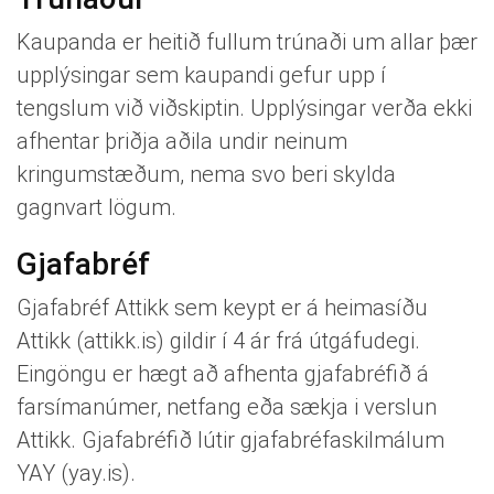
Kaupanda er heitið fullum trúnaði um allar þær
upplýsingar sem kaupandi gefur upp í
tengslum við viðskiptin. Upplýsingar verða ekki
afhentar þriðja aðila undir neinum
kringumstæðum, nema svo beri skylda
gagnvart lögum.
Gjafabréf
Gjafabréf Attikk sem keypt er á heimasíðu
Attikk (attikk.is) gildir í 4 ár frá útgáfudegi.
Eingöngu er hægt að afhenta gjafabréfið á
farsímanúmer, netfang eða sækja i verslun
Attikk. Gjafabréfið lútir gjafabréfaskilmálum
YAY (yay.is).