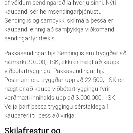
af völdum sendingaraðila hverju sinni. Nýti
kaupandi sér heimsendingarþjónustu
Sending.is og samþykki skilmála þessa er
kaupandi einnig að samþykkja viðkomandi
sendingarfyrirtækis.
Pakkasendingar hjá Sending.is eru tryggðar að
hámarki 30.000,- ISK, ekki er hægt að kaupa
viðbótartryggingu. Pakkasendingar hjá
Póstinum eru tryggðar upp að 22.500,- ISK en
hægt er að kaupa viðbótartryggingu fyrir
verðmæti innihalds upp að 3.000.000,- ISK.
Velja þarf þessa tryggingu sérstaklega í
kaupaferli til þess að virkja.
Skilafrestur og