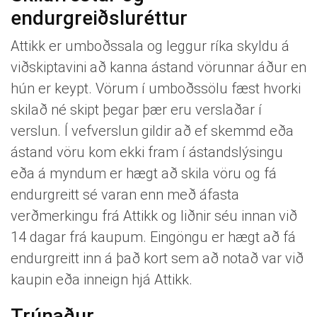
endurgreiðsluréttur
Attikk er umboðssala og leggur ríka skyldu á
viðskiptavini að kanna ástand vörunnar áður en
hún er keypt. Vörum í umboðssölu fæst hvorki
skilað né skipt þegar þær eru verslaðar í
verslun. Í vefverslun gildir að ef skemmd eða
ástand vöru kom ekki fram í ástandslýsingu
eða á myndum er hægt að skila vöru og fá
endurgreitt sé varan enn með áfasta
verðmerkingu frá Attikk og liðnir séu innan við
14 dagar frá kaupum. Eingöngu er hægt að fá
endurgreitt inn á það kort sem að notað var við
kaupin eða inneign hjá Attikk.
Trúnaður