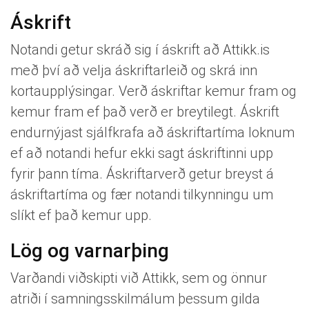
Áskrift
Notandi getur skráð sig í áskrift að Attikk.is
með því að velja áskriftarleið og skrá inn
kortaupplýsingar. Verð áskriftar kemur fram og
kemur fram ef það verð er breytilegt. Áskrift
endurnýjast sjálfkrafa að áskriftartíma loknum
ef að notandi hefur ekki sagt áskriftinni upp
fyrir þann tíma. Áskriftarverð getur breyst á
áskriftartíma og fær notandi tilkynningu um
slíkt ef það kemur upp.
Lög og varnarþing
Varðandi viðskipti við Attikk, sem og önnur
atriði í samningsskilmálum þessum gilda