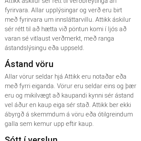
Attikk áskilur sér rétt til verðbreytinga án
fyrirvara. Allar upplýsingar og verð eru birt
með fyrirvara um innsláttarvillu. Attikk áskilur
sér rétt til að hætta við pöntun komi í ljós að
varan sé vitlaust verðmerkt, með ranga
ástandslýsingu eða uppseld.
Ástand vöru
Allar vörur seldar hjá Attikk eru notaðar eða
með fyrri eiganda. Vörur eru seldar eins og þær
eru og mikilvægt að kaupandi kynni sér ástand
vel áður en kaup eiga sér stað. Attikk ber ekki
ábyrgð á skemmdum á vöru eða ótilgreindum
galla sem kemur upp eftir kaup.
Sótt í verslun