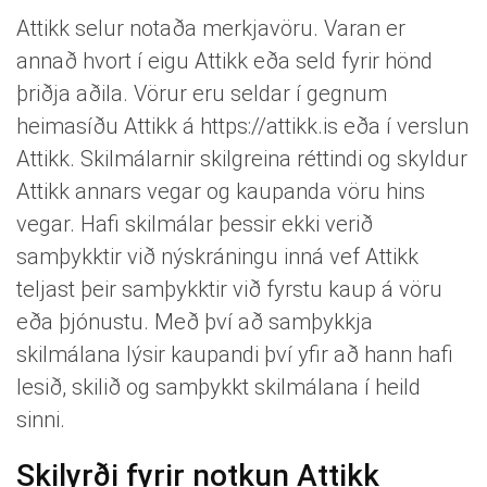
Attikk selur notaða merkjavöru. Varan er
annað hvort í eigu Attikk eða seld fyrir hönd
þriðja aðila. Vörur eru seldar í gegnum
heimasíðu Attikk á https://attikk.is eða í verslun
Attikk. Skilmálarnir skilgreina réttindi og skyldur
Attikk annars vegar og kaupanda vöru hins
vegar. Hafi skilmálar þessir ekki verið
samþykktir við nýskráningu inná vef Attikk
teljast þeir samþykktir við fyrstu kaup á vöru
eða þjónustu. Með því að samþykkja
skilmálana lýsir kaupandi því yfir að hann hafi
lesið, skilið og samþykkt skilmálana í heild
sinni.
Skilyrði fyrir notkun Attikk