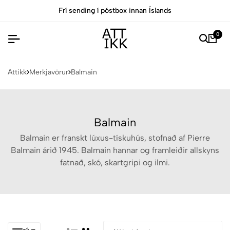
Frí sending í póstbox innan Íslands
0
Attikk
Merkjavörur
Balmain
Balmain
Balmain er franskt lúxus-tískuhús, stofnað af Pierre
Balmain árið 1945. Balmain hannar og framleiðir allskyns
fatnað, skó, skartgripi og ilmi.