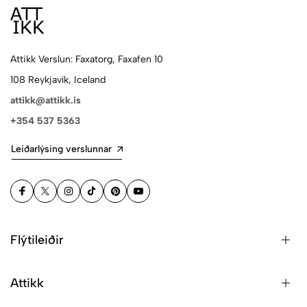
Attikk Verslun: Faxatorg, Faxafen 10
108 Reykjavík, Iceland
attikk@attikk.is
+354 537 5363
Leiðarlýsing verslunnar
Flýtileiðir
Attikk