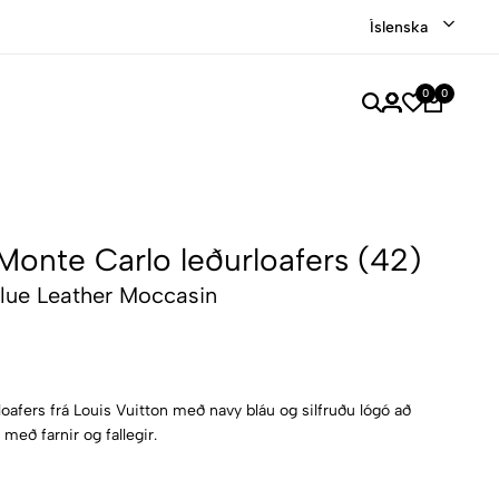
Verslaðu merkjavöru á afslætti
Versla Núna
Íslenska
0
0
Monte Carlo leðurloafers (42)
lue Leather Moccasin
loafers frá Louis Vuitton með navy bláu og silfruðu lógó að
með farnir og fallegir.