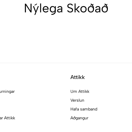
Nýlega Skoðað
Attikk
urningar
Um Attikk
Verslun
Hafa samband
ar Attikk
Aðgangur