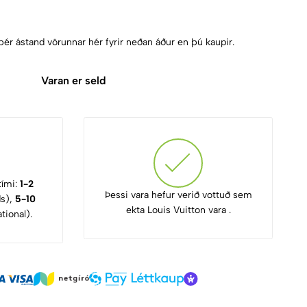
þér ástand vörunnar hér fyrir neðan áður en þú kaupir.
Varan er seld
tími:
1-2
Þessi vara hefur verið vottuð sem
ds),
5-10
ekta Louis Vuitton vara .
tional).