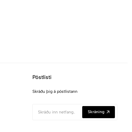
Póstlisti
Skráðu þig á póstlistann
Skráning