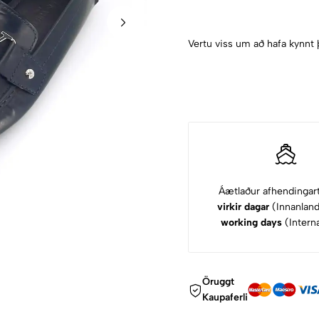
Vertu viss um að hafa kynnt 
Áætlaður afhendingar
virkir dagar
(Innanlan
working days
(Interna
Öruggt
Kaupaferli