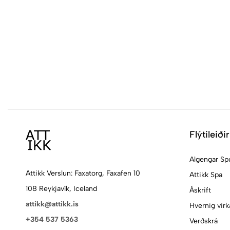
Flýtileiðir
Algengar Sp
Attikk Verslun: Faxatorg, Faxafen 10
Attikk Spa
108 Reykjavík, Iceland
Áskrift
attikk@attikk.is
Hvernig virk
+354 537 5363
Verðskrá