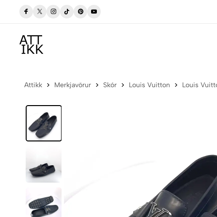
sla Núna
Frí sending í póstbox innan Íslands
Attikk
Merkjavörur
Skór
Louis Vuitton
Louis Vuitt