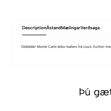
Description
Ástand
Mælingar
Verðsaga
Dökkbláir Monte Carlo leður loafers frá Louis Vuitton með
Þú gæt