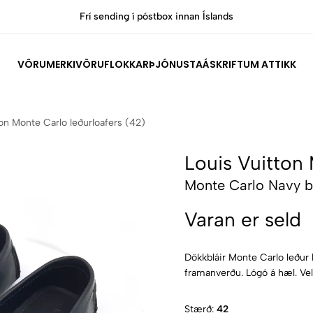
Allar vörur eru vottaðar Ekta af sérfræðingum
VÖRUMERKI
VÖRUFLOKKAR
ÞJÓNUSTA
ÁSKRIFT
UM ATTIKK
on Monte Carlo leðurloafers (42)
Louis Vuitton 
Monte Carlo Navy b
Varan er seld
Dökkbláir Monte Carlo leður 
framanverðu. Lógó á hæl. Vel 
Stærð:
42