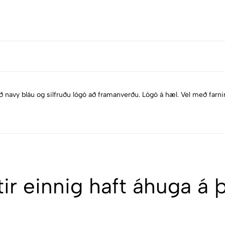
 navy bláu og silfruðu lógó að framanverðu. Lógó á hæl. Vel með farnir 
ir einnig haft áhuga á