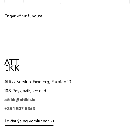
Engar vörur fundust...
Attikk Verslun: Faxatorg, Faxafen 10
108 Reykjavík, Iceland
attikk@attikk.is
+354 537 5363
Leiðarlýsing verslunnar