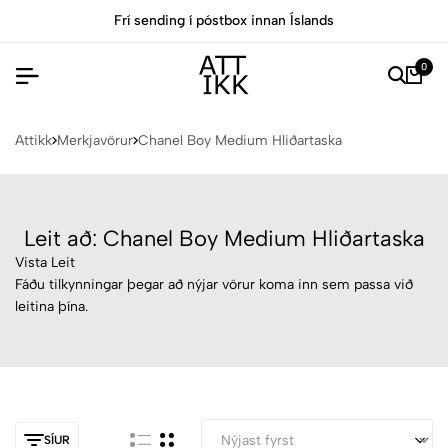
Frí sending í póstbox innan Íslands
0
Attikk
Merkjavörur
Chanel Boy Medium Hliðartaska
Leit að: Chanel Boy Medium Hliðartaska
Vista Leit
Fáðu tilkynningar þegar að nýjar vörur koma inn sem passa við
leitina þína.
SÍUR