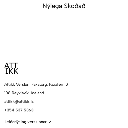
Nýlega Skoðað
Attikk Verslun: Faxatorg, Faxafen 10
108 Reykjavík, Iceland
attikk@attikk.is
+354 537 5363
Leiðarlýsing verslunnar