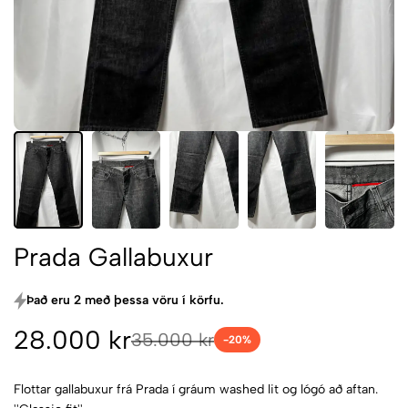
Prada Gallabuxur
Það eru 2 með þessa vöru í körfu.
28.000 kr
35.000 kr
-
20
%
Flottar gallabuxur frá Prada í gráum washed lit og lógó að aftan.