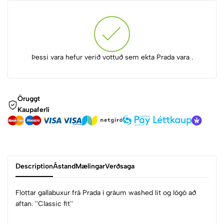
Þessi vara hefur verið vottuð sem ekta Prada vara .
Öruggt
Kaupaferli
Description
Ástand
Mælingar
Verðsaga
Flottar gallabuxur frá Prada í gráum washed lit og lógó að
aftan. ''Classic fit''