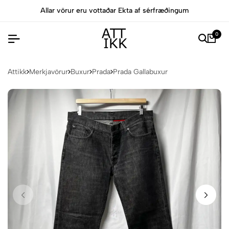
Allar vörur eru vottaðar Ekta af sérfræðingum
0
Attikk
Merkjavörur
Buxur
Prada
Prada Gallabuxur