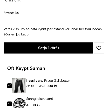
''Classic fit''
Stærð:
34
Vertu viss um að hafa kynnt þér ástand vörunnar hér fyrir neðan
áður en þú kaupir.
Setja í körfu
Oft Keypt Saman
Þessi vara:
Prada Gallabuxur
35.000 kr
28.000 kr
Sanngildisvottorð
4.000 kr