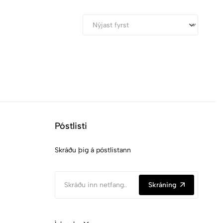
Póstlisti
Skráðu þig á póstlistann
Skráning