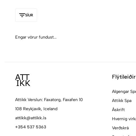
SÍUR
Engar vörur fundust...
Flýtileiðir
Algengar Sp
Attikk Verslun: Faxatorg, Faxafen 10
Attikk Spa
108 Reykjavík, Iceland
Áskrift
attikk@attikk.is
Hvernig virk
+354 537 5363
Verðskrá