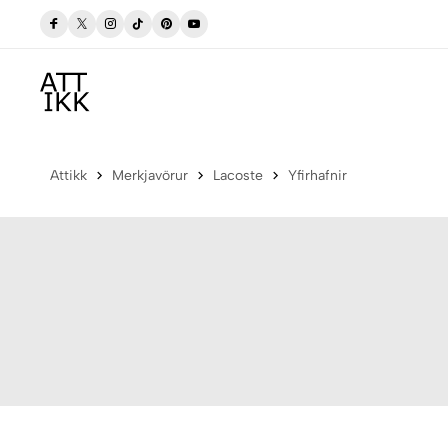
gum
Verslaðu merkjavöru á afslætti
Versla Núna
Attikk
Merkjavörur
Lacoste
Yfirhafnir