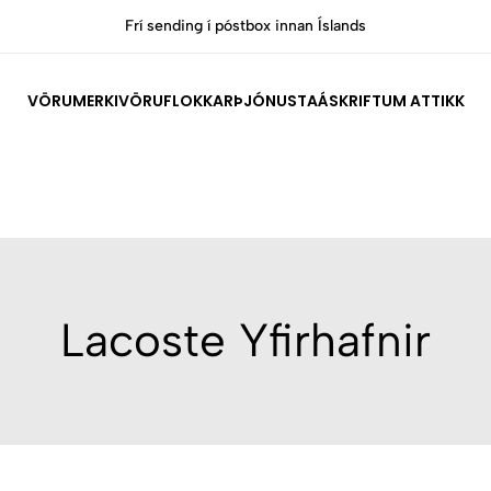
Frí sending í póstbox innan Íslands
VÖRUMERKI
VÖRUFLOKKAR
ÞJÓNUSTA
ÁSKRIFT
UM ATTIKK
Lacoste Yfirhafnir