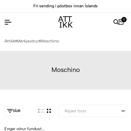
Frí sending í póstbox innan Íslands
0
Attikk
Merkjavörur
Moschino
Moschino
SÍUR
Engar vörur fundust...