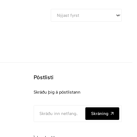
Póstlisti
Skráðu þig á póstlistann
Skráning