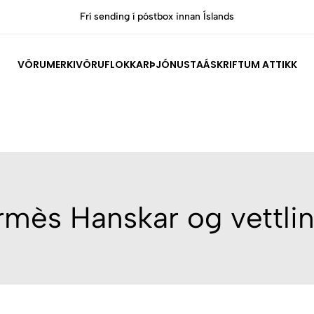
Frí sending í póstbox innan Íslands
VÖRUMERKI
VÖRUFLOKKAR
ÞJÓNUSTA
ÁSKRIFT
UM ATTIKK
mès Hanskar og vettli