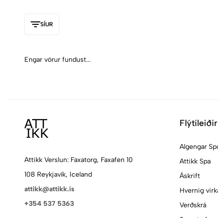
SÍUR
Engar vörur fundust...
Flýtileiðir
Algengar Sp
Attikk Verslun: Faxatorg, Faxafen 10
Attikk Spa
108 Reykjavík, Iceland
Áskrift
attikk@attikk.is
Hvernig virk
+354 537 5363
Verðskrá