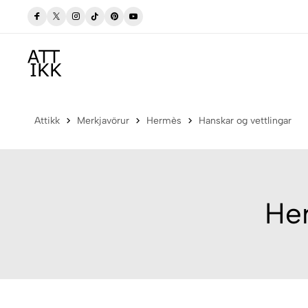
gum
Verslaðu merkjavöru á afslætti
Versla Núna
Attikk
Merkjavörur
Hermès
Hanskar og vettlingar
Her