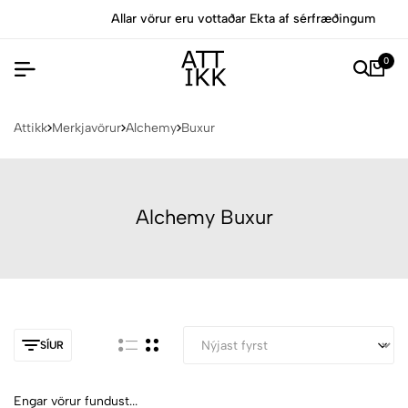
Allar vörur eru vottaðar Ekta af sérfræðingum
0
Attikk
Merkjavörur
Alchemy
Buxur
Alchemy Buxur
SÍUR
Engar vörur fundust...