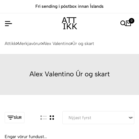
Frí sending í póstbox innan Íslands
0
Attikk
Merkjavörur
Alex Valentino
Úr og skart
Alex Valentino Úr og skart
SÍUR
Engar vörur fundust...