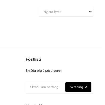
Póstlisti
Skráðu þig á póstlistann
Skráning