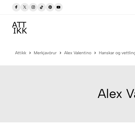
gum
Verslaðu merkjavöru á afslætti
Versla Núna
Attikk
Merkjavörur
Alex Valentino
Hanskar og vettlin
Alex V