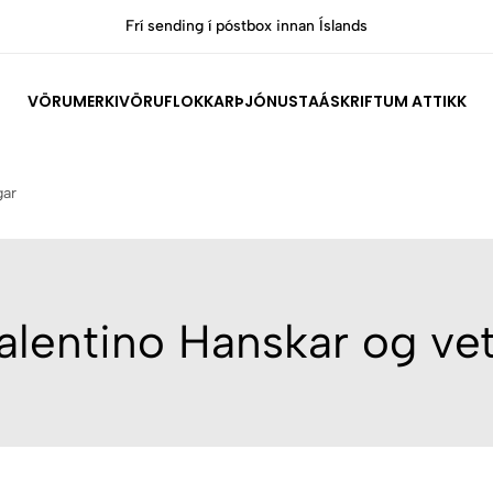
Frí sending í póstbox innan Íslands
VÖRUMERKI
VÖRUFLOKKAR
ÞJÓNUSTA
ÁSKRIFT
UM ATTIKK
gar
alentino Hanskar og vet