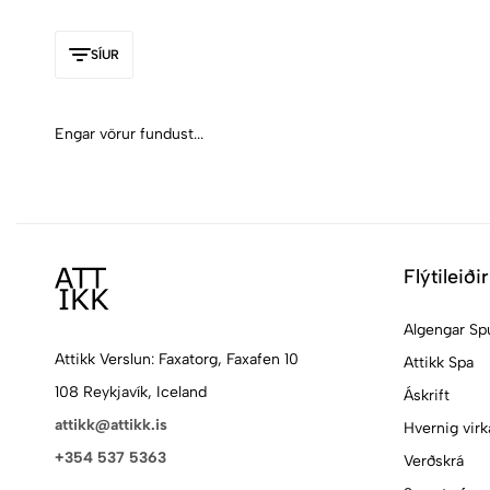
SÍUR
Engar vörur fundust...
Flýtileiðir
Algengar Sp
Attikk Verslun: Faxatorg, Faxafen 10
Attikk Spa
108 Reykjavík, Iceland
Áskrift
attikk@attikk.is
Hvernig virk
+354 537 5363
Verðskrá