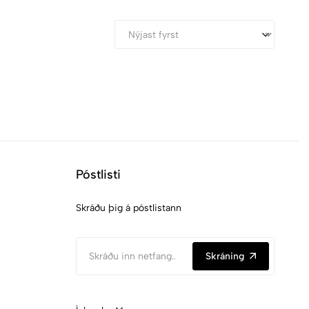
Póstlisti
Skráðu þig á póstlistann
Skráning