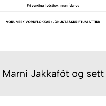
Frí sending í póstbox innan Íslands
VÖRUMERKI
VÖRUFLOKKAR
ÞJÓNUSTA
ÁSKRIFT
UM ATTIKK
Marni Jakkaföt og sett