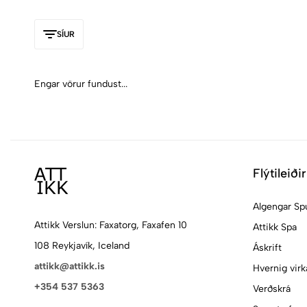
SÍUR
Engar vörur fundust...
Flýtileiðir
Algengar Sp
Attikk Verslun: Faxatorg, Faxafen 10
Attikk Spa
108 Reykjavík, Iceland
Áskrift
attikk@attikk.is
Hvernig virk
+354 537 5363
Verðskrá