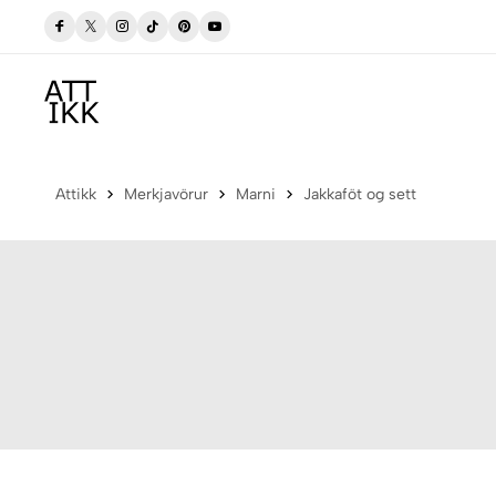
gum
Verslaðu merkjavöru á afslætti
Versla Núna
Attikk
Merkjavörur
Marni
Jakkaföt og sett