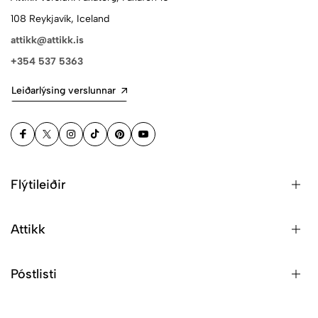
108 Reykjavík, Iceland
attikk@attikk.is
+354 537 5363
Leiðarlýsing verslunnar
Flýtileiðir
Attikk
Póstlisti