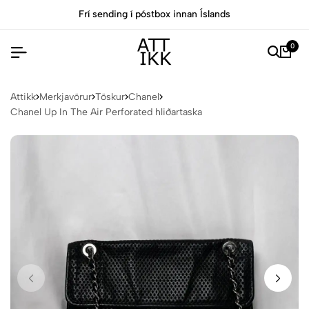
óstbox innan Íslands
Allar vörur eru vottaðar 
0
Attikk
Merkjavörur
Töskur
Chanel
Chanel Up In The Air Perforated hliðartaska