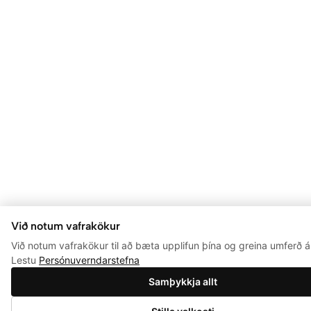
Við notum vafrakökur
Við notum vafrakökur til að bæta upplifun þína og greina umferð á 
Lestu
Persónuverndarstefna
Samþykkja allt
0