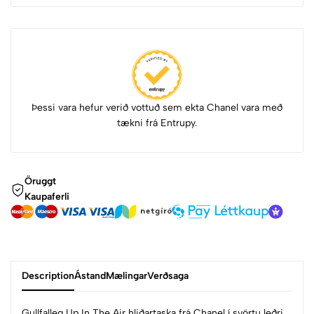
Þessi vara hefur verið vottuð sem ekta Chanel vara með
tækni frá Entrupy.
Öruggt
Kaupaferli
Description
Ástand
Mælingar
Verðsaga
Gullfalleg Up In The Air hliðartaska frá Chanel í svörtu leðri