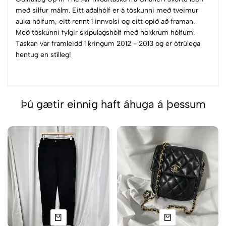
með silfur málm. Eitt aðalhólf er á töskunni með tveimur
auka hólfum, eitt rennt í innvolsi og eitt opið að framan.
Með töskunni fylgir skipulagshólf með nokkrum hólfum.
Taskan var framleidd í kringum 2012 - 2013 og er ótrúlega
hentug en stílleg!
Þú gætir einnig haft áhuga á þessum