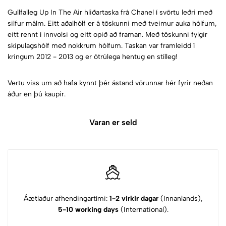
Gullfalleg Up In The Air hliðartaska frá Chanel í svörtu leðri með
silfur málm. Eitt aðalhólf er á töskunni með tveimur auka hólfum,
eitt rennt í innvolsi og eitt opið að framan. Með töskunni fylgir
skipulagshólf með nokkrum hólfum. Taskan var framleidd í
kringum 2012 - 2013 og er ótrúlega hentug en stílleg!
Vertu viss um að hafa kynnt þér ástand vörunnar hér fyrir neðan
áður en þú kaupir.
Varan er seld
Áætlaður afhendingartími:
1-2 virkir dagar
(Innanlands),
5-10 working days
(International).