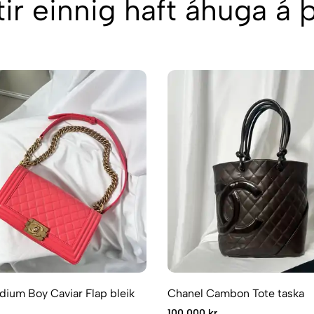
ir einnig haft áhuga á
ium Boy Caviar Flap bleik
Chanel Cambon Tote taska
100.000 kr