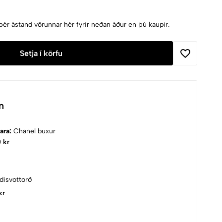
þér ástand vörunnar hér fyrir neðan áður en þú kaupir.
Setja í körfu
n
vara:
Chanel buxur
 kr
disvottorð
kr