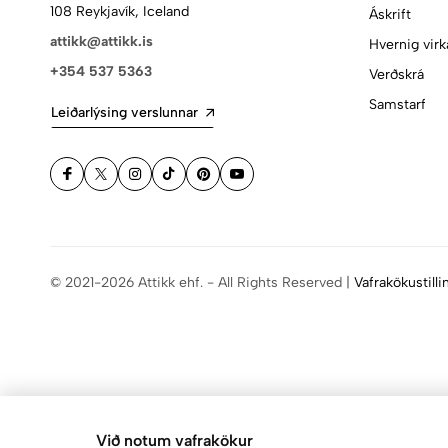
108 Reykjavík, Iceland
Áskrift
attikk@attikk.is
Hvernig virk
+354 537 5363
Verðskrá
Samstarf
Leiðarlýsing verslunnar
© 2021-2026 Attikk ehf. - All Rights Reserved |
Vafrakökustilli
Við notum vafrakökur