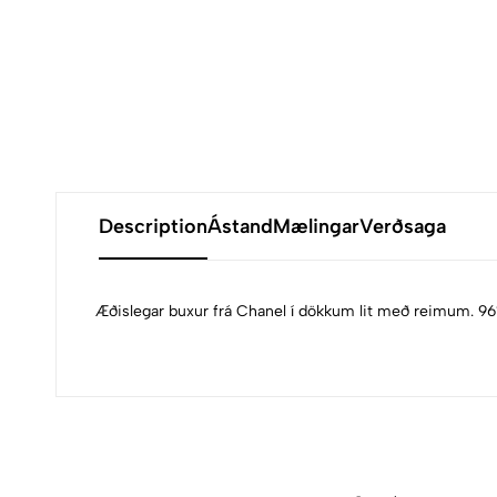
Description
Ástand
Mælingar
Verðsaga
Æðislegar buxur frá Chanel í dökkum lit með reimum. 9