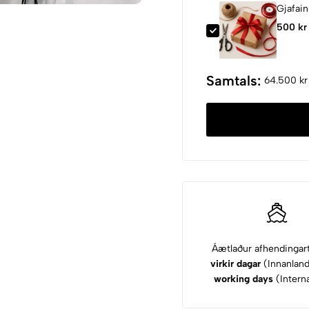
Gjafai
500 kr
Samtals:
64.500 kr
Áætlaður afhendingar
virkir dagar
(Innanlan
working days
(Interna