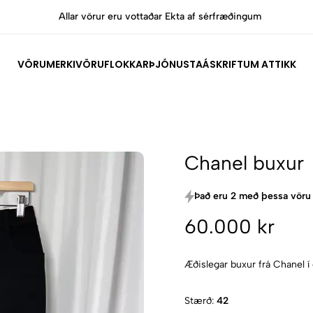
Allar vörur eru vottaðar Ekta af sérfræðingum
VÖRUMERKI
VÖRUFLOKKAR
ÞJÓNUSTA
ÁSKRIFT
UM ATTIKK
Chanel buxur
Það eru 2 með þessa vöru 
60.000 kr
Æðislegar buxur frá Chanel 
Stærð:
42