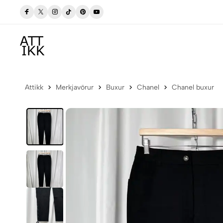
Frí sending í póstbox innan Íslands
Attikk
Merkjavörur
Buxur
Chanel
Chanel buxur