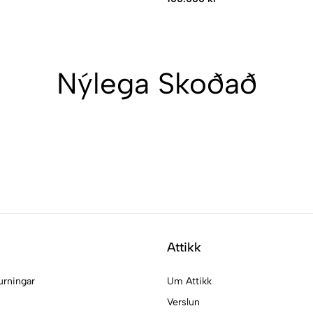
Nýlega Skoðað
Attikk
urningar
Um Attikk
Verslun