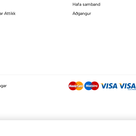
Hafa samband
ar Attikk
Aðgangur
ngar