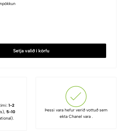
nnpökkun
Setja valið í körfu
tími:
1-2
Þessi vara hefur verið vottuð sem
ds),
5-10
ekta Chanel vara .
tional).