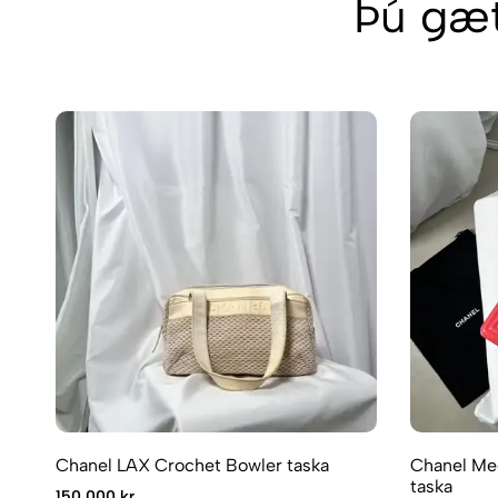
Þú gæt
Chanel LAX Crochet Bowler taska
Chanel Med
taska
150.000 kr