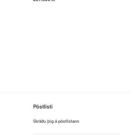
85
Póstlisti
Skráðu þig á póstlistann