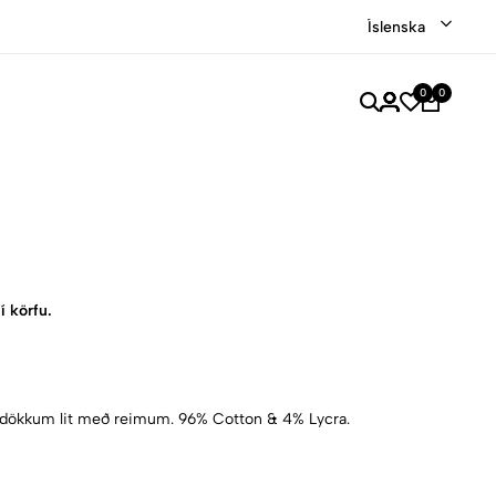
Verslaðu merkjavöru á afslætti
Versla Núna
Íslenska
0
0
í körfu.
í dökkum lit með reimum. 96% Cotton & 4% Lycra.