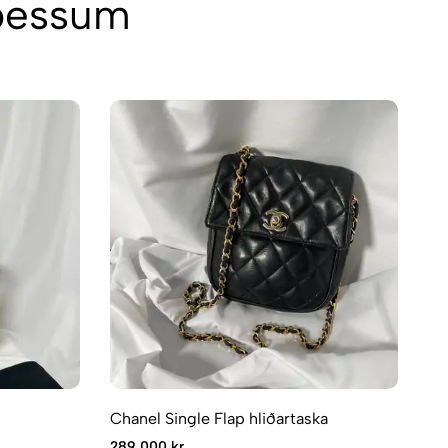
 þessum
Chanel Single Flap hliðartaska
Ch
Cl
289.000 kr