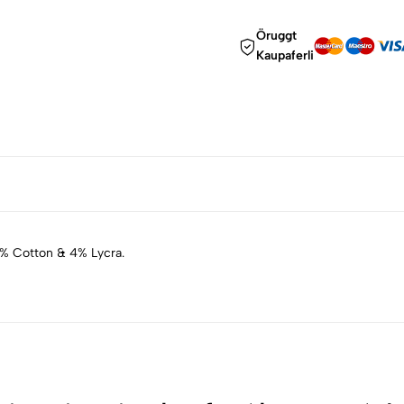
Öruggt
Kaupaferli
6% Cotton & 4% Lycra.