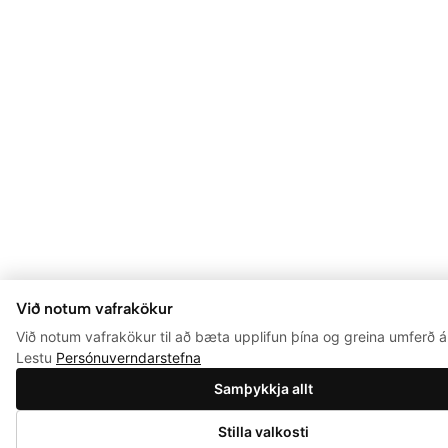
Við notum vafrakökur
Við notum vafrakökur til að bæta upplifun þína og greina umferð á 
Lestu
Persónuverndarstefna
Samþykkja allt
0
Stilla valkosti
Setja í körfu
Verslun
Leita
Aðgangur
Óskalisti