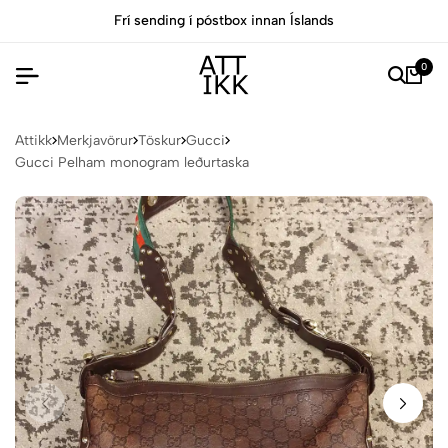
nnan Íslands
Allar vörur eru vottaðar Ekta af 
0
Attikk
Merkjavörur
Töskur
Gucci
Gucci Pelham monogram leðurtaska