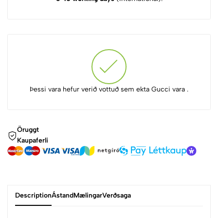
Þessi vara hefur verið vottuð sem ekta Gucci vara .
Öruggt
Kaupaferli
Description
Ástand
Mælingar
Verðsaga