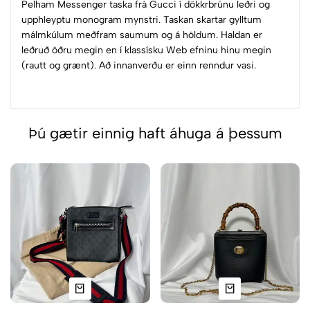
Pelham Messenger taska frá Gucci í dökkrbrúnu leðri og
upphleyptu monogram mynstri. Taskan skartar gylltum
málmkúlum meðfram saumum og á höldum. Haldan er
leðruð öðru megin en í klassísku Web efninu hinu megin
(rautt og grænt). Að innanverðu er einn renndur vasi.
Þú gætir einnig haft áhuga á þessum