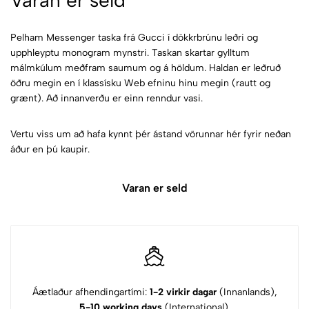
Varan er seld
Pelham Messenger taska frá Gucci í dökkrbrúnu leðri og
upphleyptu monogram mynstri. Taskan skartar gylltum
málmkúlum meðfram saumum og á höldum. Haldan er leðruð
öðru megin en í klassísku Web efninu hinu megin (rautt og
grænt). Að innanverðu er einn renndur vasi.
Vertu viss um að hafa kynnt þér ástand vörunnar hér fyrir neðan
áður en þú kaupir.
Varan er seld
Áætlaður afhendingartími:
1-2 virkir dagar
(Innanlands),
5-10 working days
(International).