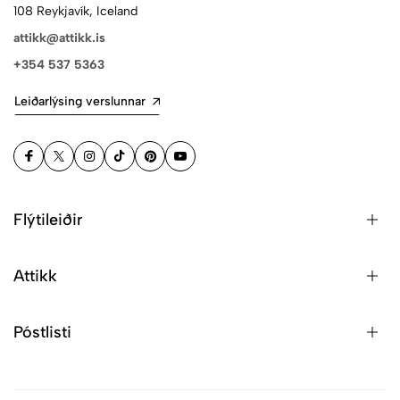
108 Reykjavík, Iceland
attikk@attikk.is
+354 537 5363
Leiðarlýsing verslunnar
Flýtileiðir
Attikk
Póstlisti