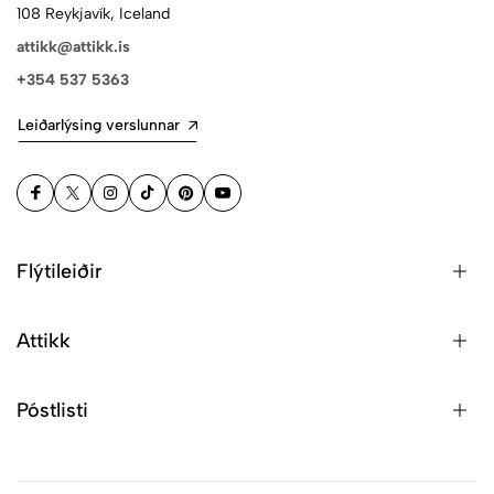
108 Reykjavík, Iceland
attikk@attikk.is
+354 537 5363
Leiðarlýsing verslunnar
Flýtileiðir
Attikk
Póstlisti