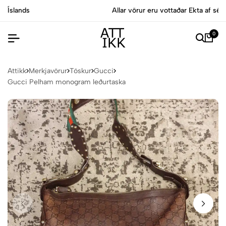
Allar vörur eru vottaðar Ekta af sérfræðingum
0
Attikk
Merkjavörur
Töskur
Gucci
Gucci Pelham monogram leðurtaska