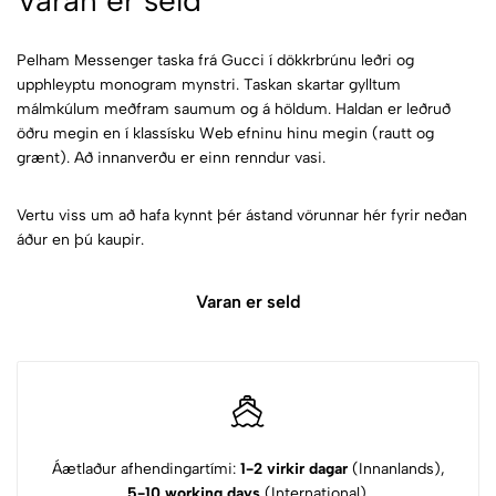
Varan er seld
Pelham Messenger taska frá Gucci í dökkrbrúnu leðri og
upphleyptu monogram mynstri. Taskan skartar gylltum
málmkúlum meðfram saumum og á höldum. Haldan er leðruð
öðru megin en í klassísku Web efninu hinu megin (rautt og
grænt). Að innanverðu er einn renndur vasi.
Vertu viss um að hafa kynnt þér ástand vörunnar hér fyrir neðan
áður en þú kaupir.
Varan er seld
Áætlaður afhendingartími:
1-2 virkir dagar
(Innanlands),
5-10 working days
(International).