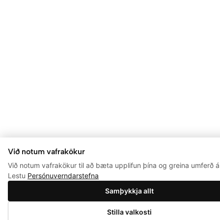
Við notum vafrakökur
Við notum vafrakökur til að bæta upplifun þína og greina umferð á 
Lestu
Persónuverndarstefna
Samþykkja allt
0
Stilla valkosti
Setja í körfu
Verslun
Leita
Aðgangur
Óskalisti