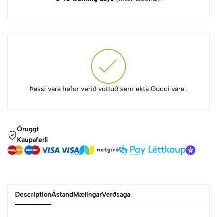
Þessi vara hefur verið vottuð sem ekta Gucci vara .
Öruggt
Kaupaferli
Description
Ástand
Mælingar
Verðsaga