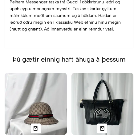
Pelham Messenger taska frá Gucci í dökkrbrúnu leðri og
upphleyptu monogram mynstri. Taskan skartar gylltum
málmkúlum meðfram saumum og á höldum. Haldan er
leðruð öðru megin en í klassísku Web efninu hinu megin
(rautt og grænt). Að innanverðu er einn renndur vasi.
Þú gætir einnig haft áhuga á þessum