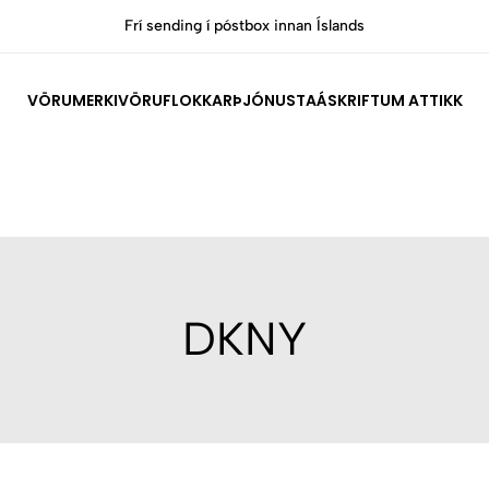
Frí sending í póstbox innan Íslands
VÖRUMERKI
VÖRUFLOKKAR
ÞJÓNUSTA
ÁSKRIFT
UM ATTIKK
DKNY