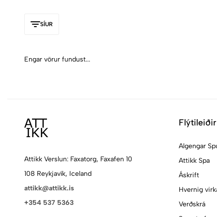
SÍUR
Engar vörur fundust...
Flýtileiðir
Algengar Sp
Attikk Verslun: Faxatorg, Faxafen 10
Attikk Spa
108 Reykjavík, Iceland
Áskrift
attikk@attikk.is
Hvernig virk
+354 537 5363
Verðskrá