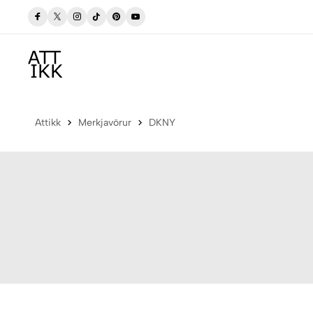
gum
Verslaðu merkjavöru á afslætti
Versla Núna
Attikk
Merkjavörur
DKNY