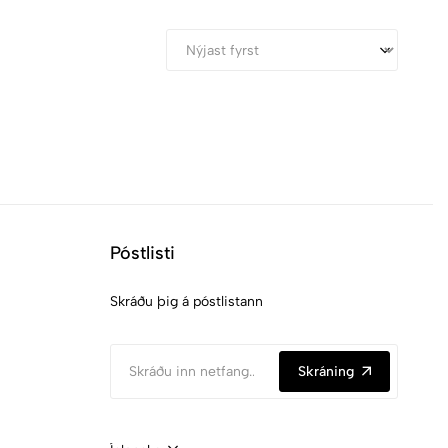
Póstlisti
Skráðu þig á póstlistann
Skráning