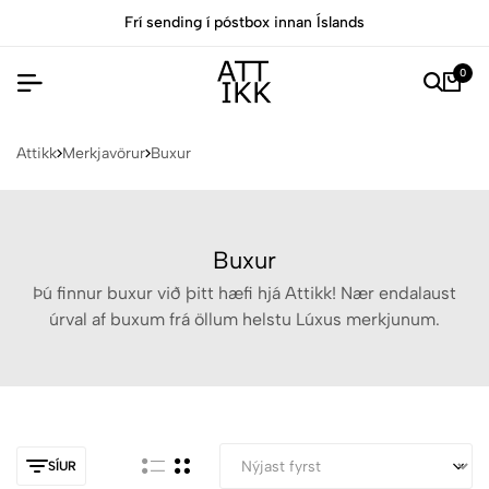
ng í póstbox innan Íslands
Allar vörur eru vo
0
Attikk
Merkjavörur
Buxur
Buxur
Þú finnur buxur við þitt hæfi hjá Attikk! Nær endalaust
úrval af buxum frá öllum helstu Lúxus merkjunum.
SÍUR