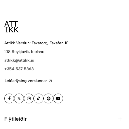
Attikk Verslun: Faxatorg, Faxafen 10
108 Reykjavík, Iceland
attikk@attikk.is
+354 537 5363
Leiðarlýsing verslunnar
Flýtileiðir