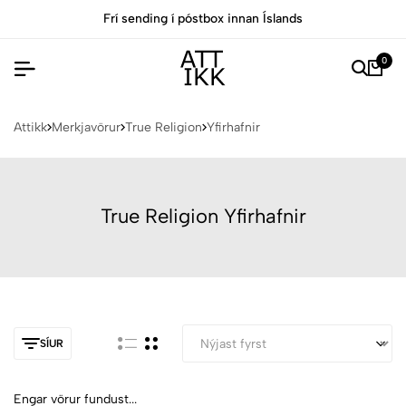
Frí sending í póstbox innan Íslands
0
Attikk
Merkjavörur
True Religion
Yfirhafnir
True Religion Yfirhafnir
SÍUR
Engar vörur fundust...