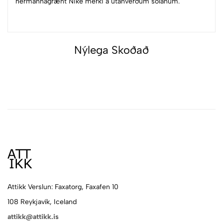
hermannagrænt Nike merki á utanverðum sólanum.
Nýlega Skoðað
Attikk Verslun: Faxatorg, Faxafen 10
108 Reykjavík, Iceland
attikk@attikk.is