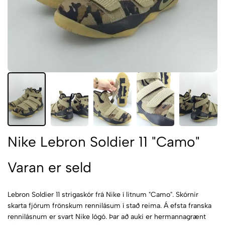
Nike Lebron Soldier 11 "Camo"
Varan er seld
Lebron Soldier 11 strigaskór frá Nike í litnum "Camo". Skórnir
skarta fjórum frönskum rennilásum í stað reima. Á efsta franska
rennilásnum er svart Nike lógó. Þar að auki er hermannagrænt