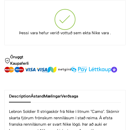
Þessi vara hefur verið vottuð sem ekta Nike vara .
Öruggt
Kaupaferli
Description
Ástand
Mælingar
Verðsaga
Lebron Soldier 11 strigaskór frá Nike í litnum "Camo". Skórnir
skarta fjórum frönskum rennilásum í stað reima. Á efsta
franska rennilásnum er svart Nike lógó. Þar að auki er