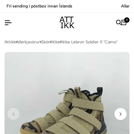
ands
Allar vörur eru vottaðar Ekta af sérfræð
0
Attikk
Merkjavörur
Skór
Nike
Nike Lebron Soldier 11 "Camo"