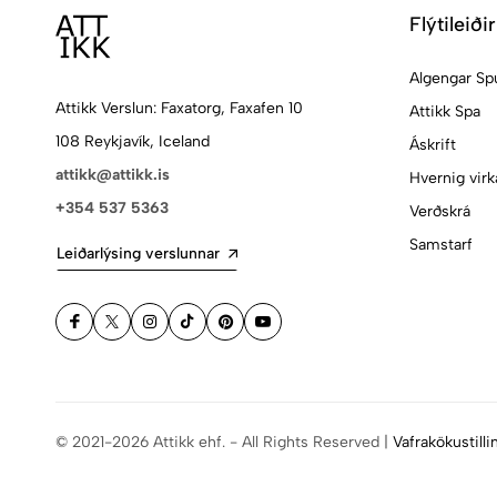
Flýtileiðir
Algengar Sp
Attikk Verslun: Faxatorg, Faxafen 10
Attikk Spa
108 Reykjavík, Iceland
Áskrift
attikk@attikk.is
Hvernig virk
+354 537 5363
Verðskrá
Samstarf
Leiðarlýsing verslunnar
© 2021-2026 Attikk ehf. - All Rights Reserved |
Vafrakökustilli