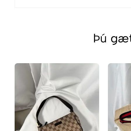
Þú gæt