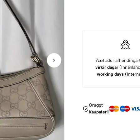
Áætlaður afhendingar
virkir dagar
(Innanlan
working days
(Interna
Öruggt
Kaupaferli