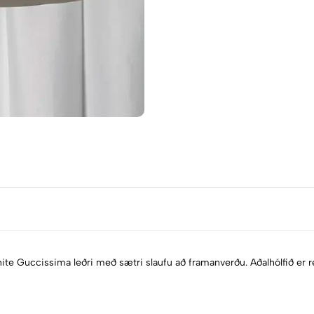
te Guccissima leðri með sætri slaufu að framanverðu. Aðalhólfið er re