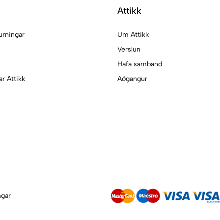
Attikk
urningar
Um Attikk
Verslun
Hafa samband
ar Attikk
Aðgangur
ngar