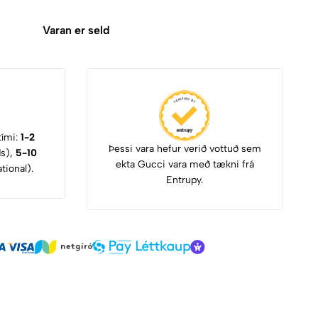
Varan er seld
tími:
1-2
Þessi vara hefur verið vottuð sem
ds),
5-10
ekta Gucci vara með tækni frá
tional).
Entrupy.