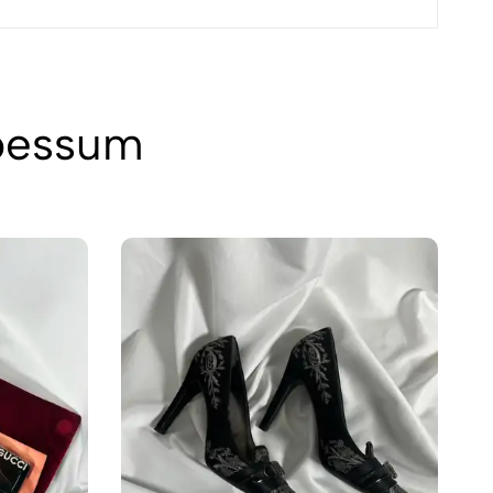
 þessum