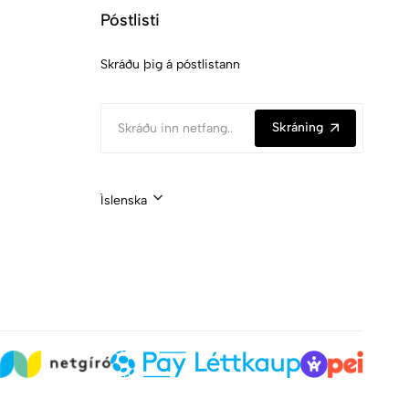
Póstlisti
Skráðu þig á póstlistann
Skráning
Íslenska