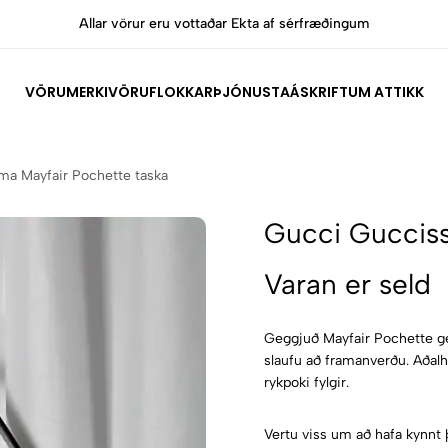
Allar vörur eru vottaðar Ekta af sérfræðingum
VÖRUMERKI
VÖRUFLOKKAR
ÞJÓNUSTA
ÁSKRIFT
UM ATTIKK
ma Mayfair Pochette taska
Gucci Gucciss
Varan er seld
Geggjuð Mayfair Pochette ge
slaufu að framanverðu. Aðalhó
rykpoki fylgir.
Vertu viss um að hafa kynnt 