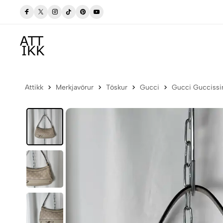
Frí sending í póstbox innan Íslands
Attikk
Merkjavörur
Töskur
Gucci
Gucci Guccissi