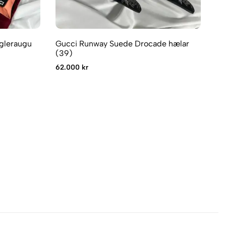
lgleraugu
Gucci Runway Suede Drocade hælar
Gu
(39)
57
62.000 kr