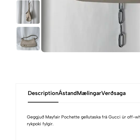
Description
Ástand
Mælingar
Verðsaga
Geggjuð Mayfair Pochette gellutaska frá Gucci úr off-whi
rykpoki fylgir.