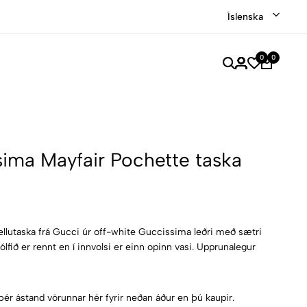
Verslaðu merkjavöru á afslætti
Versla Núna
Íslenska
0
0
ima Mayfair Pochette taska
llutaska frá Gucci úr off-white Guccissima leðri með sætri
lfið er rennt en í innvolsi er einn opinn vasi. Upprunalegur
þér ástand vörunnar hér fyrir neðan áður en þú kaupir.