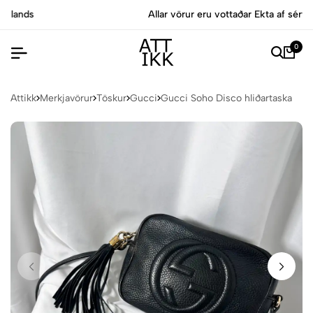
Allar vörur eru vottaðar Ekta af sérfræðingum
0
Attikk
Merkjavörur
Töskur
Gucci
Gucci Soho Disco hliðartaska