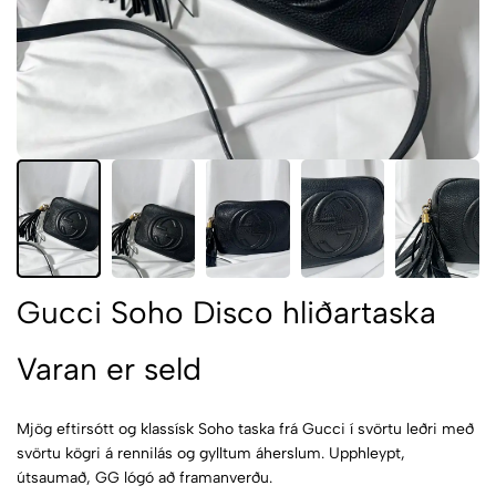
Gucci Soho Disco hliðartaska
Varan er seld
Mjög eftirsótt og klassísk Soho taska frá Gucci í svörtu leðri með
svörtu kögri á rennilás og gylltum áherslum. Upphleypt,
útsaumað, GG lógó að framanverðu.