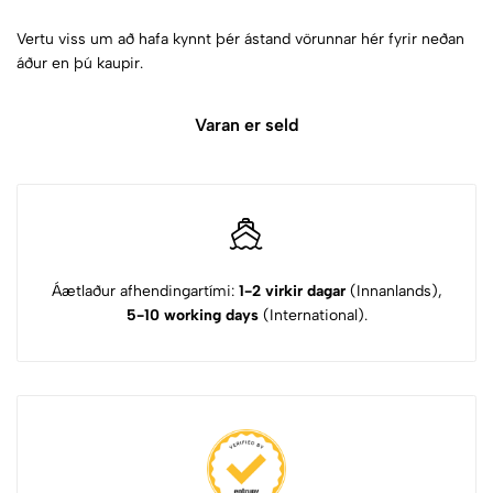
Vertu viss um að hafa kynnt þér ástand vörunnar hér fyrir neðan
áður en þú kaupir.
Varan er seld
Áætlaður afhendingartími:
1-2 virkir dagar
(Innanlands),
5-10 working days
(International).