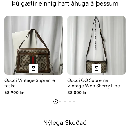
Þú gætir einnig haft áhuga á þessum
Gucci Vintage Supreme
Gucci GG Supreme
taska
Vintage Web Sherry Line
taska
68.990 kr
88.000 kr
Nýlega Skoðað