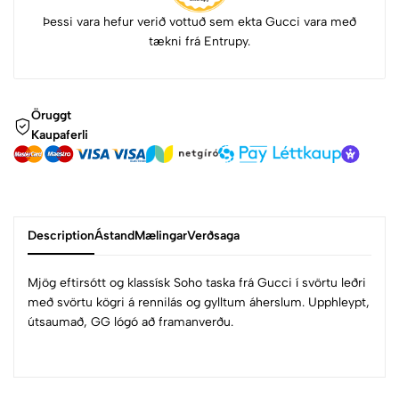
Þessi vara hefur verið vottuð sem ekta Gucci vara með
tækni frá Entrupy.
Öruggt
Kaupaferli
Description
Ástand
Mælingar
Verðsaga
Mjög eftirsótt og klassísk Soho taska frá Gucci í svörtu leðri
með svörtu kögri á rennilás og gylltum áherslum. Upphleypt,
útsaumað, GG lógó að framanverðu.