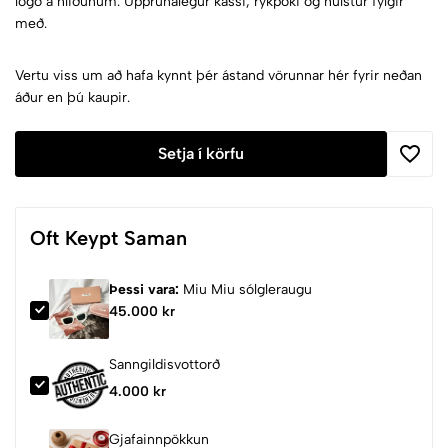
lógó á hliðunum. Upprunalegur kassi, rykpoki og hulstur fylgir
með.
Vertu viss um að hafa kynnt þér ástand vörunnar hér fyrir neðan
áður en þú kaupir.
Setja í körfu
Oft Keypt Saman
Þessi vara:
Miu Miu sólgleraugu
45.000 kr
Sanngildisvottorð
4.000 kr
Gjafainnpökkun