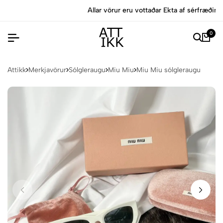
Allar vörur eru vottaðar Ekta af sérfræðingum
0
Attikk
Merkjavörur
Sólgleraugu
Miu Miu
Miu Miu sólgleraugu