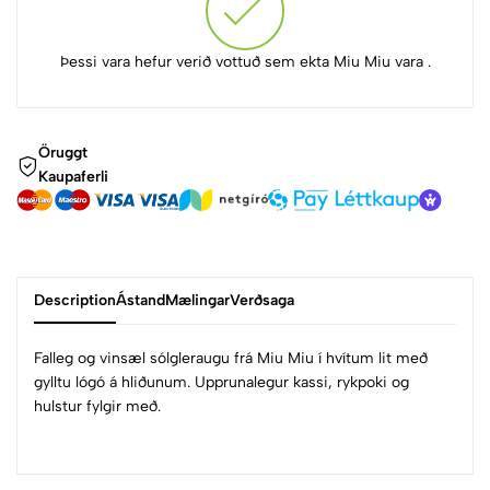
Þessi vara hefur verið vottuð sem ekta Miu Miu vara .
Öruggt
Kaupaferli
Description
Ástand
Mælingar
Verðsaga
Falleg og vinsæl sólgleraugu frá Miu Miu í hvítum lit með
gylltu lógó á hliðunum. Upprunalegur kassi, rykpoki og
hulstur fylgir með.