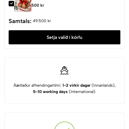
500 kr
Samtals:
49.500 kr
Setja valið í körfu
Áætlaður afhendingartími:
1-2 virkir dagar
(Innanlands),
5-10 working days
(International).