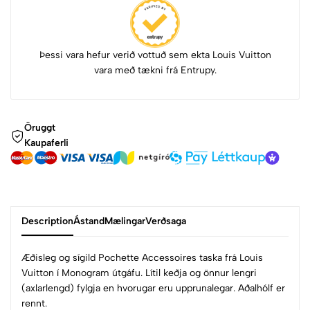
Þessi vara hefur verið vottuð sem ekta Louis Vuitton
vara með tækni frá Entrupy.
Öruggt
Kaupaferli
Description
Ástand
Mælingar
Verðsaga
Æðisleg og sígild Pochette Accessoires taska frá Louis
Vuitton í Monogram útgáfu. Lítil keðja og önnur lengri
(axlarlengd) fylgja en hvorugar eru upprunalegar. Aðalhólf er
rennt.