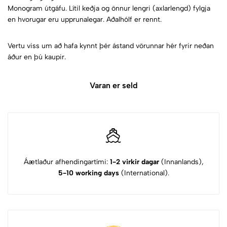
Monogram útgáfu. Lítil keðja og önnur lengri (axlarlengd) fylgja
en hvorugar eru upprunalegar. Aðalhólf er rennt.
Vertu viss um að hafa kynnt þér ástand vörunnar hér fyrir neðan
áður en þú kaupir.
Varan er seld
Áætlaður afhendingartími:
1-2 virkir dagar
(Innanlands),
5-10 working days
(International).