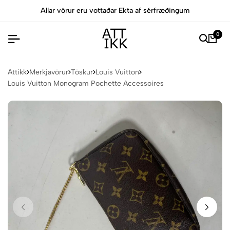
Allar vörur eru vottaðar Ekta af sérfræðingum
0
Attikk
Merkjavörur
Töskur
Louis Vuitton
Louis Vuitton Monogram Pochette Accessoires