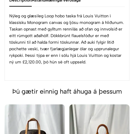
Description
Ástand
Mælingar
Verðsaga
Nýleg og glæsileg Loop hobo taska frá Louis Vuitton í
klassísku Monogram canvas og ljósu monogram á hliðunum.
Taskan opnast með gylltum rennilás að ofan og innvolsið er
eitt rúmgott aðalhólf. Dökkbrúnt flauelsfóður er með
töskunni til að halda formi töskunnar. Að auki fylgir lítið
pochette veski, tvær fjarlægjanlegar ólar og upprunalegur
rykpoki. Þessi týpa er enn í sölu hjá Louis Vuitton og kostar
ný um £2,120.00, þó hún sé oft uppseld.
Þú gætir einnig haft áhuga á þessum