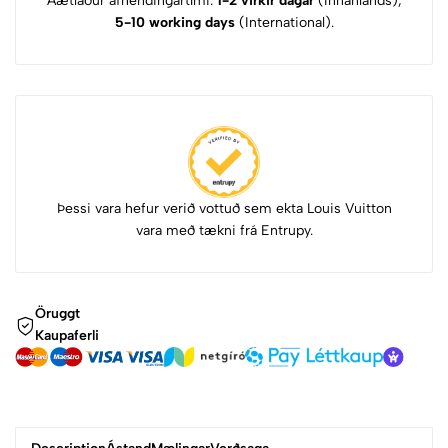
Áætlaður afhendingartími:
1-2 virkir dagar
(Innanlands),
5-10 working days
(International).
Þessi vara hefur verið vottuð sem ekta Louis Vuitton
vara með tækni frá Entrupy.
Öruggt
Kaupaferli