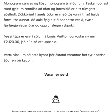
Monogram canvas og ljósu monogram á hliðunum. Taskan opnast
með gylltum rennilás að ofan og innvolsið er eitt rúmgott
aðalhólf. Dökkbrúnt flauelsfóður er með töskunni til að halda
formi töskunnar. Að auki fylgir lítið pochette veski, tvær
fjarlægjanlegar ólar og upprunalegur rykpoki.
Þessi týpa er enn í sölu hjá Louis Vuitton og kostar ný um
£2,120.00, þó hún sé oft uppseld.
Vertu viss um að hafa kynnt þér ástand vörunnar hér fyrir neðan
áður en þú kaupir.
Varan er seld