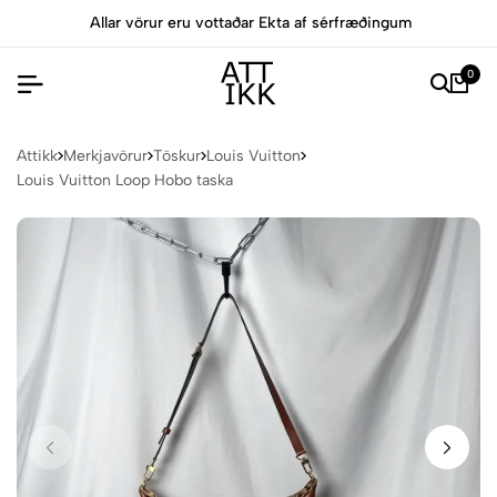
Allar vörur eru vottaðar Ekta af sérfræðingum
0
Attikk
Merkjavörur
Töskur
Louis Vuitton
Louis Vuitton Loop Hobo taska