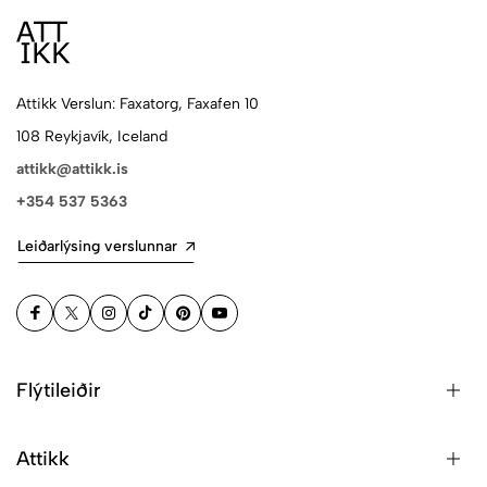
Attikk Verslun: Faxatorg, Faxafen 10
108 Reykjavík, Iceland
attikk@attikk.is
+354 537 5363
Leiðarlýsing verslunnar
Flýtileiðir
Attikk