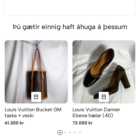
Þú gætir einnig haft áhuga á þessum
Louis Vuitton Bucket GM
Louis Vuitton Damier
taska + veski
Ebene hælar (40)
61.200 kr
72.000 kr