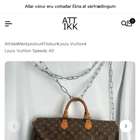
Allar vörur eru vottaðar Ekta af sérfræðingum
0
Attikk
Merkjavörur
Töskur
Louis Vuitton
Louis Vuitton Speedy 40