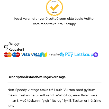
Þessi vara hefur verið vottuð sem ekta Louis Vuitton
vara með tækni frá Entrupy.
Öruggt
Kaupaferli
Description
Ástand
Mælingar
Verðsaga
Nett Speedy vintage taska frá Louis Vuitton með gylltum
málmi. Taskan hefur eitt rennt aðalhólf og einn flatan vasa
innan í. Með töskunni fylgir 1 lás og 1 lykill. Taskan er frá árinu
1987.