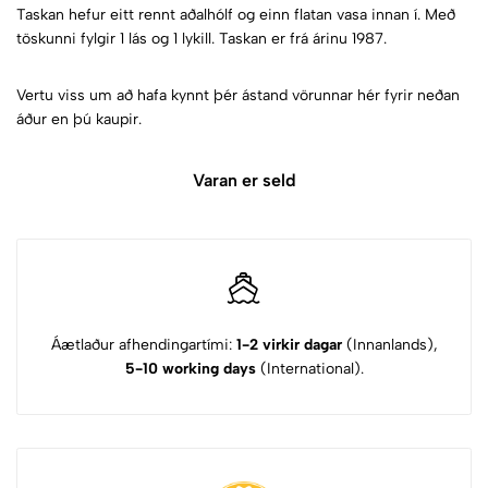
Taskan hefur eitt rennt aðalhólf og einn flatan vasa innan í. Með
töskunni fylgir 1 lás og 1 lykill. Taskan er frá árinu 1987.
Vertu viss um að hafa kynnt þér ástand vörunnar hér fyrir neðan
áður en þú kaupir.
Varan er seld
Áætlaður afhendingartími:
1-2 virkir dagar
(Innanlands),
5-10 working days
(International).