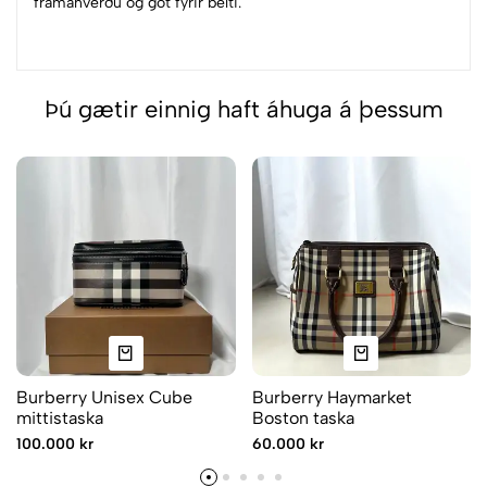
framanverðu og göt fyrir belti.
Þú gætir einnig haft áhuga á þessum
Burberry Unisex Cube
Burberry Haymarket
mittistaska
Boston taska
100.000 kr
60.000 kr