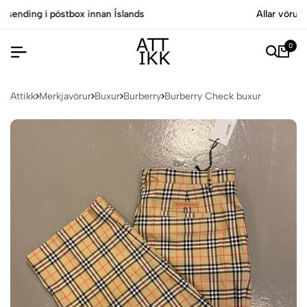
Allar vörur eru vottaðar Ekta af sérfræðingum
0
Attikk
Merkjavörur
Buxur
Burberry
Burberry Check buxur