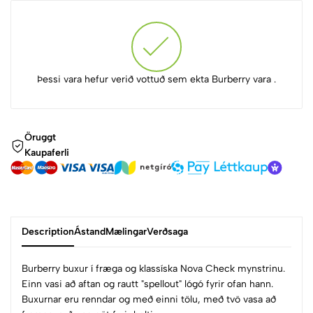
Þessi vara hefur verið vottuð sem ekta Burberry vara .
Öruggt
Kaupaferli
Description
Ástand
Mælingar
Verðsaga
Burberry buxur í fræga og klassíska Nova Check mynstrinu.
Einn vasi að aftan og rautt "spellout" lógó fyrir ofan hann.
Buxurnar eru renndar og með einni tölu, með tvö vasa að