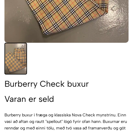
Burberry Check buxur
Varan er seld
Burberry buxur í fræga og klassíska Nova Check mynstrinu. Einn
vasi að aftan og rautt "spellout" lógó fyrir ofan hann. Buxurnar eru
renndar og með einni tölu, með tvö vasa að framanverðu og göt