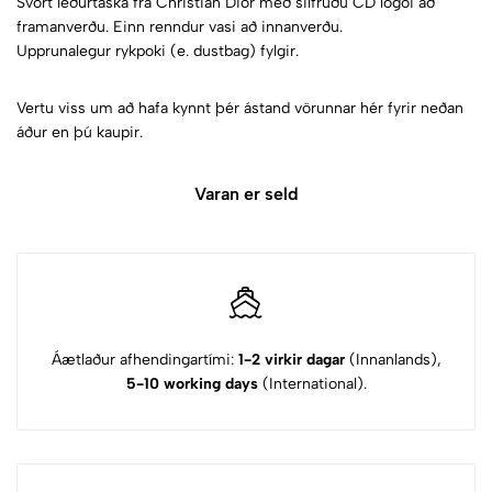
Svört leðurtaska frá Christian Dior með silfruðu CD lógói að
framanverðu. Einn renndur vasi að innanverðu.
Upprunalegur rykpoki (e. dustbag) fylgir.
Vertu viss um að hafa kynnt þér ástand vörunnar hér fyrir neðan
áður en þú kaupir.
Varan er seld
Áætlaður afhendingartími:
1-2 virkir dagar
(Innanlands),
5-10 working days
(International).