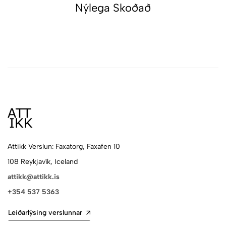
Nýlega Skoðað
Attikk Verslun: Faxatorg, Faxafen 10
108 Reykjavík, Iceland
attikk@attikk.is
+354 537 5363
Leiðarlýsing verslunnar