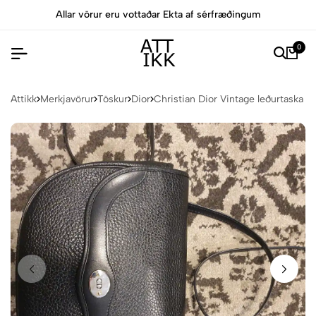
Allar vörur eru vottaðar Ekta af sérfræðingum
0
Attikk
Merkjavörur
Töskur
Dior
Christian Dior Vintage leðurtaska