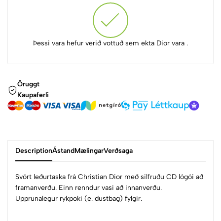
Þessi vara hefur verið vottuð sem ekta Dior vara .
Öruggt
Kaupaferli
Description
Ástand
Mælingar
Verðsaga
Svört leðurtaska frá Christian Dior með silfruðu CD lógói að
framanverðu. Einn renndur vasi að innanverðu.
Upprunalegur rykpoki (e. dustbag) fylgir.