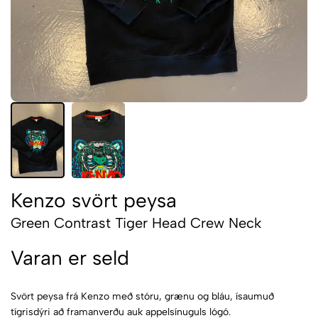
Kenzo svört peysa
Green Contrast Tiger Head Crew Neck
Varan er seld
Svört peysa frá Kenzo með stóru, grænu og bláu, ísaumuð
tígrisdýri að framanverðu auk appelsínuguls lógó.