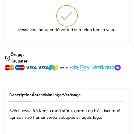
Þessi vara hefur verið vottuð sem ekta Kenzo vara .
Öruggt
Kaupaferli
Description
Ástand
Mælingar
Verðsaga
Svört peysa frá Kenzo með stóru, grænu og bláu, ísaumuð
tígrisdýri að framanverðu auk appelsínuguls lógó.