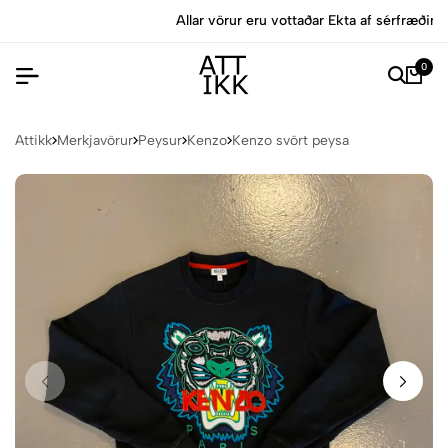
Allar vörur eru vottaðar Ekta af sérfræðingum
0
Attikk
Merkjavörur
Peysur
Kenzo
Kenzo svört peysa